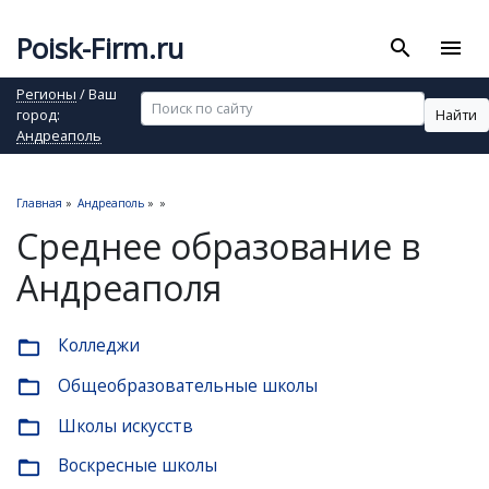
Poisk-Firm.ru
search
menu
Регионы
/ Ваш
Найти
город:
Андреаполь
Главная
»
Андреаполь
»
»
Среднее образование в
Андреаполя
Колледжи
folder_open
Общеобразовательные школы
folder_open
Школы искусств
folder_open
Воскресные школы
folder_open