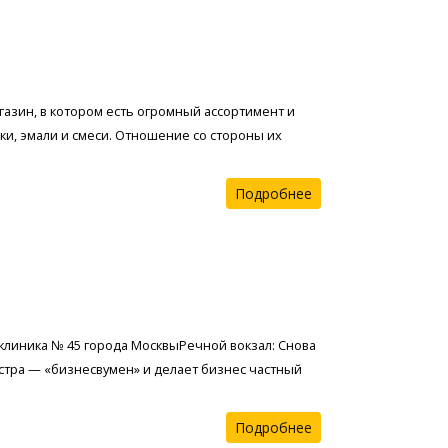
азин, в котором есть огромный ассортимент и
ики, эмали и смеси. Отношение со стороны их
Подробнее
клиника № 45 города МосквыРечной вокзал: Снова
стра — «бизнесвумен» и делает бизнес частный
Подробнее