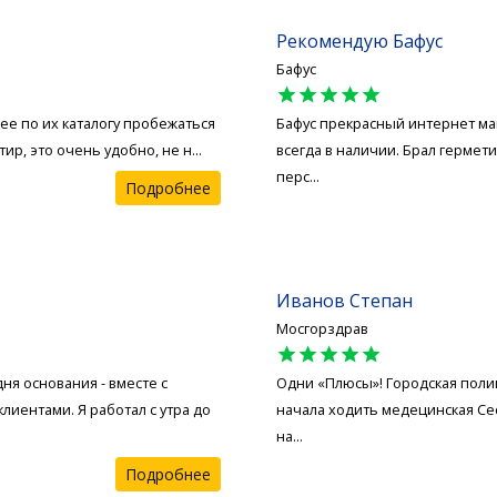
Рекомендую Бафус
Бафус
star
star
star
star
star
нее по их каталогу пробежаться
Бафус прекрасный интернет маг
р, это очень удобно, не н...
всегда в наличии. Брал гермет
перс...
Подробнее
Иванов Степан
Мосгорздрав
star
star
star
star
star
ня основания - вместе с
Одни «Плюсы»! Городская поли
лиентами. Я работал с утра до
начала ходить медецинская Се
на...
Подробнее