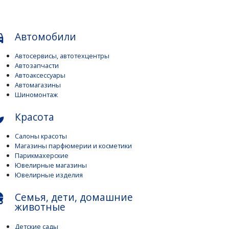
Автомобили
s_car
Автосервисы, автотехцентры
Автозапчасти
Автоаксессуары
Автомагазины
Шиномонтаж
Красота
pa
Салоны красоты
Магазины парфюмерии и косметики
Парикмахерские
Ювелирные магазины
Ювелирные изделия
Семья, дети, домашние
endly
животные
Детские сады