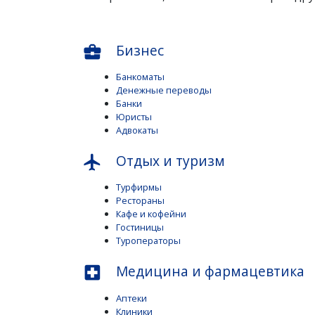
Бизнес
business_center
Банкоматы
Денежные переводы
Банки
Юристы
Адвокаты
Отдых и туризм
flight
Турфирмы
Рестораны
Кафе и кофейни
Гостиницы
Туроператоры
Медицина и фармацевтика
local_hospital
Аптеки
Клиники