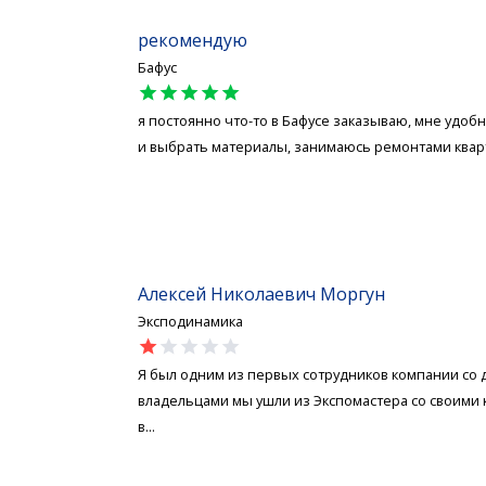
рекомендую
Бафус
star
star
star
star
star
я постоянно что-то в Бафусе заказываю, мне удоб
и выбрать материалы, занимаюсь ремонтами кварти
Алексей Николаевич Моргун
Эксподинамика
star
star
star
star
star
Я был одним из первых сотрудников компании со д
владельцами мы ушли из Экспомастера со своими к
в...