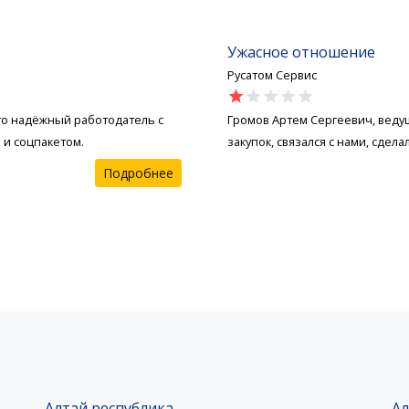
Ужасное отношение
Русатом Сервис
star
star
star
star
star
это надёжный работодатель с
Громов Артем Сергеевич, веду
и соцпакетом.
закупок, связался с нами, сдел
Подробнее
Алтай республика
Ал