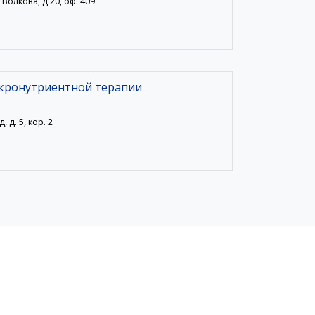
 Волкова, д.20, оф. 409
икронутриентной терапии
 д. 5, кор. 2