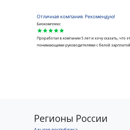
Отличная компания. Рекомендую!
Биокомплекс
star
star
star
star
star
Проработал в компании 5 лет и хочу сказать, что 
понимающими руководителями с белой зарплатой 
Регионы России
Адыгея республика