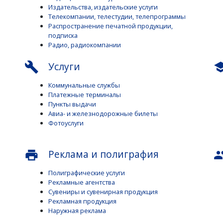
Издательства, издательские услуги
Телекомпании, телестудии, телепрограммы
Распространение печатной продукции,
подписка
Радио, радиокомпании
Услуги
build
sch
Коммунальные службы
Платежные терминалы
Пункты выдачи
Авиа- и железнодорожные билеты
Фотоуслуги
Реклама и полиграфия
print
peo
Полиграфические услуги
Рекламные агентства
Сувениры и сувенирная продукция
Рекламная продукция
Наружная реклама