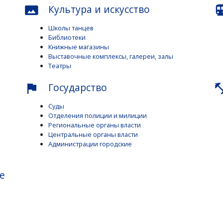
Культура и искусство
panorama
directions_
Школы танцев
Библиотеки
Книжные магазины
Выставочные комплексы, галереи, залы
Театры
Государство
flag
fitness_c
Суды
Отделения полиции и милиции
Региональные органы власти
Центральные органы власти
Администрации городские
е