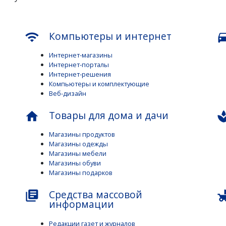
Компьютеры и интернет
wifi
direction
Интернет-магазины
Интернет-порталы
Интернет-решения
Компьютеры и комплектующие
Веб-дизайн
Товары для дома и дачи
home
s
Магазины продуктов
Магазины одежды
Магазины мебели
Магазины обуви
Магазины подарков
Средства массовой
library_books
child_fri
информации
Редакции газет и журналов