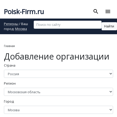
Poisk-Firm.ru
search
menu
Регионы
/ Ваш
Найти
город:
Москва
Главная
Добавление организации
Страна
Регион
Город