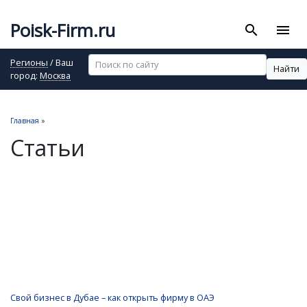
Poisk-Firm.ru
search
menu
Регионы
/ Ваш
Найти
город:
Москва
Главная
»
Статьи
Свой бизнес в Дубае – как открыть фирму в ОАЭ