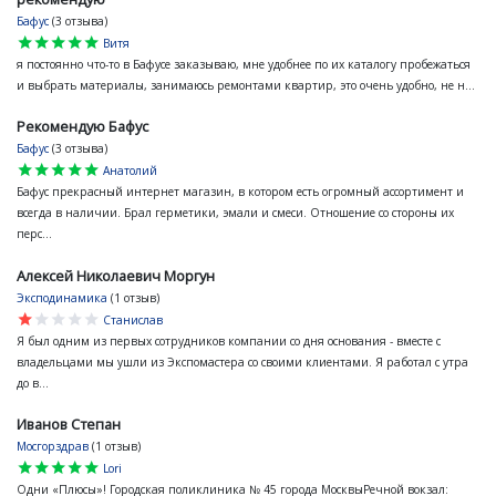
Бафус
(3 отзыва)
star
star
star
star
star
Витя
я постоянно что-то в Бафусе заказываю, мне удобнее по их каталогу пробежаться
и выбрать материалы, занимаюсь ремонтами квартир, это очень удобно, не н...
Рекомендую Бафус
Бафус
(3 отзыва)
star
star
star
star
star
Анатолий
Бафус прекрасный интернет магазин, в котором есть огромный ассортимент и
всегда в наличии. Брал герметики, эмали и смеси. Отношение со стороны их
перс...
Алексей Николаевич Моргун
Эксподинамика
(1 отзыв)
star
star
star
star
star
Станислав
Я был одним из первых сотрудников компании со дня основания - вместе с
владельцами мы ушли из Экспомастера со своими клиентами. Я работал с утра
до в...
Иванов Степан
Мосгорздрав
(1 отзыв)
star
star
star
star
star
Lori
Одни «Плюсы»! Городская поликлиника № 45 города МосквыРечной вокзал: