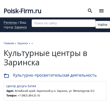
Poisk-Firm.ru
search
menu
Регионы
/ Ваш
Найти
город:
Заринск
Главная
»
Заринск
»
»
Культурные центры в
Заринска
Культурно-просветительская деятельность
folder_open
Центр досуга Затея
Адрес:
Алтайский край, Заринский р-н, Заринск, ул. Металлургов, 6/2
Телефон:
+7 (983) 384-25-10