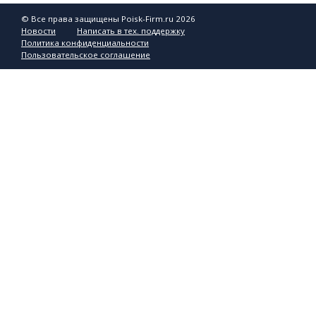
© Все права защищены Poisk-Firm.ru 2026
Новости
Написать в тех. поддержку
Политика конфиденциальности
Пользовательское соглашение