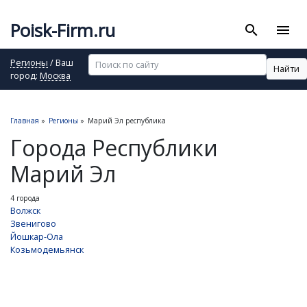
Poisk-Firm.ru
search
menu
Регионы
/ Ваш
Найти
город:
Москва
Главная
»
Регионы
»
Марий Эл республика
Города Республики
Марий Эл
4 города
Волжск
Звенигово
Йошкар-Ола
Козьмодемьянск