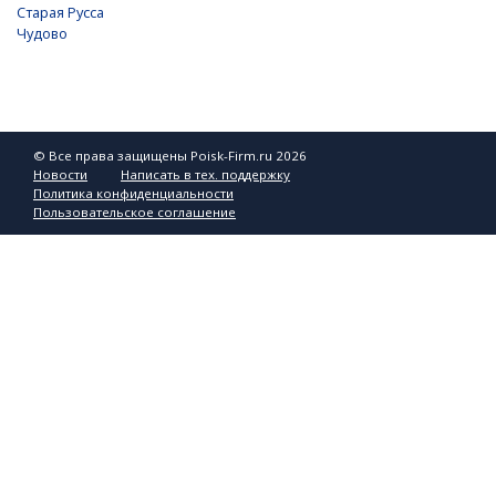
Старая Русса
Чудово
© Все права защищены Poisk-Firm.ru 2026
Новости
Написать в тех. поддержку
Политика конфиденциальности
Пользовательское соглашение