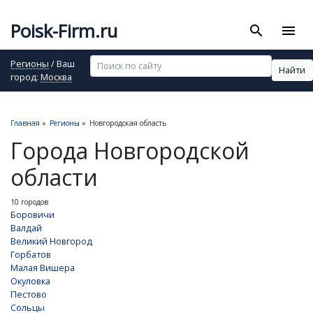
Poisk-Firm.ru
search
menu
Регионы
/ Ваш
Найти
город:
Москва
Главная
»
Регионы
»
Новгородская область
Города Новгородской
области
10 городов
Боровичи
Валдай
Великий Новгород
Горбатов
Малая Вишера
Окуловка
Пестово
Сольцы