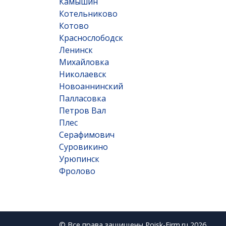
Камышин
Котельниково
Котово
Краснослободск
Ленинск
Михайловка
Николаевск
Новоаннинский
Палласовка
Петров Вал
Плес
Серафимович
Суровикино
Урюпинск
Фролово
© Все права защищены Poisk-Firm.ru 2026