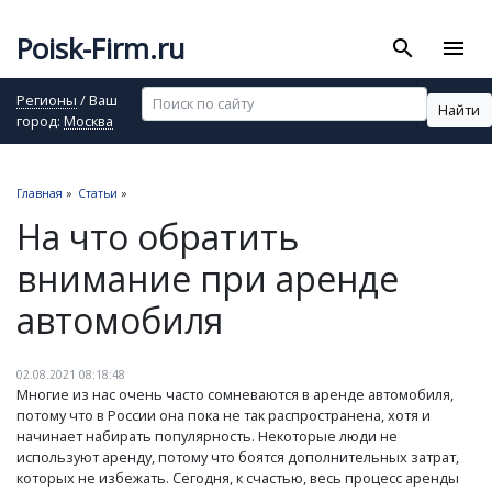
Poisk-Firm.ru
search
menu
Регионы
/ Ваш
Найти
город:
Москва
Главная
»
Статьи
»
На что обратить
внимание при аренде
автомобиля
02.08.2021 08:18:48
Многие из нас очень часто сомневаются в аренде автомобиля,
потому что в России она пока не так распространена, хотя и
начинает набирать популярность. Некоторые люди не
используют аренду, потому что боятся дополнительных затрат,
которых не избежать. Сегодня, к счастью, весь процесс аренды