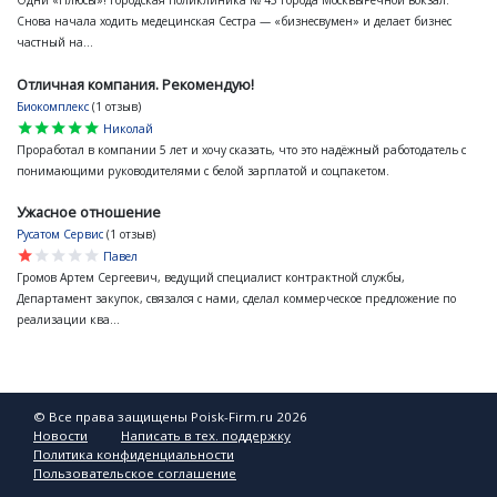
Одни «Плюсы»! Городская поликлиника № 45 города МосквыРечной вокзал:
Снова начала ходить медецинская Сестра — «бизнесвумен» и делает бизнес
частный на...
Отличная компания. Рекомендую!
Биокомплекс
(1 отзыв)
star
star
star
star
star
Николай
Проработал в компании 5 лет и хочу сказать, что это надёжный работодатель с
понимающими руководителями с белой зарплатой и соцпакетом.
Ужасное отношение
Русатом Сервис
(1 отзыв)
star
star
star
star
star
Павел
Громов Артем Сергеевич, ведущий специалист контрактной службы,
Департамент закупок, связался с нами, сделал коммерческое предложение по
реализации ква...
© Все права защищены Poisk-Firm.ru 2026
Новости
Написать в тех. поддержку
Политика конфиденциальности
Пользовательское соглашение