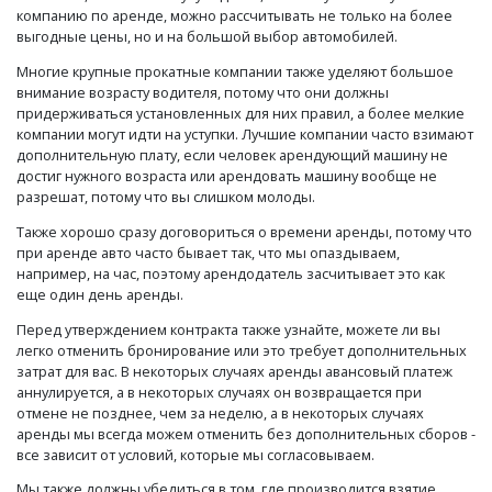
компанию по аренде, можно рассчитывать не только на более
выгодные цены, но и на большой выбор автомобилей.
Многие крупные прокатные компании также уделяют большое
внимание возрасту водителя, потому что они должны
придерживаться установленных для них правил, а более мелкие
компании могут идти на уступки. Лучшие компании часто взимают
дополнительную плату, если человек арендующий машину не
достиг нужного возраста или арендовать машину вообще не
разрешат, потому что вы слишком молоды.
Также хорошо сразу договориться о времени аренды, потому что
при аренде авто часто бывает так, что мы опаздываем,
например, на час, поэтому арендодатель засчитывает это как
еще один день аренды.
Перед утверждением контракта также узнайте, можете ли вы
легко отменить бронирование или это требует дополнительных
затрат для вас. В некоторых случаях аренды авансовый платеж
аннулируется, а в некоторых случаях он возвращается при
отмене не позднее, чем за неделю, а в некоторых случаях
аренды мы всегда можем отменить без дополнительных сборов -
все зависит от условий, которые мы согласовываем.
Мы также должны убедиться в том, где производится взятие