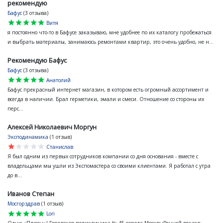
рекомендую
Бафус
(3 отзыва)
star
star
star
star
star
Витя
я постоянно что-то в Бафусе заказываю, мне удобнее по их каталогу пробежаться
и выбрать материалы, занимаюсь ремонтами квартир, это очень удобно, не н...
Рекомендую Бафус
Бафус
(3 отзыва)
star
star
star
star
star
Анатолий
Бафус прекрасный интернет магазин, в котором есть огромный ассортимент и
всегда в наличии. Брал герметики, эмали и смеси. Отношение со стороны их
перс...
Алексей Николаевич Моргун
Эксподинамика
(1 отзыв)
star
star
star
star
star
Станислав
Я был одним из первых сотрудников компании со дня основания - вместе с
владельцами мы ушли из Экспомастера со своими клиентами. Я работал с утра
до в...
Иванов Степан
Мосгорздрав
(1 отзыв)
star
star
star
star
star
Lori