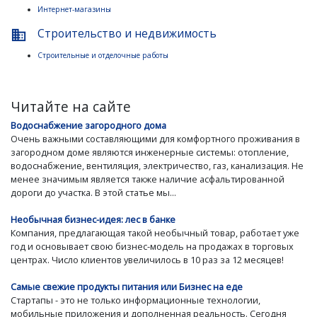
Интернет-магазины
Строительство и недвижимость
business
Строительные и отделочные работы
Читайте на сайте
Водоснабжение загородного дома
Очень важными составляющими для комфортного проживания в
загородном доме являются инженерные системы: отопление,
водоснабжение, вентиляция, электричество, газ, канализация. Не
менее значимым является также наличие асфальтированной
дороги до участка. В этой статье мы...
Необычная бизнес-идея: лес в банке
Компания, предлагающая такой необычный товар, работает уже
год и основывает свою бизнес-модель на продажах в торговых
центрах. Число клиентов увеличилось в 10 раз за 12 месяцев!
Самые свежие продукты питания или Бизнес на еде
Стартапы - это не только информационные технологии,
мобильные приложения и дополненная реальность. Сегодня