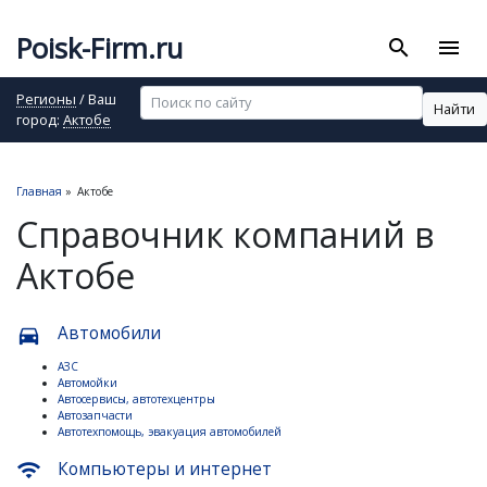
Poisk-Firm.ru
search
menu
Регионы
/ Ваш
Найти
город:
Актобе
Главная
»
Актобе
Справочник компаний в
Актобе
Автомобили
directions_car
АЗС
Автомойки
Автосервисы, автотехцентры
Автозапчасти
Автотехпомощь, эвакуация автомобилей
Компьютеры и интернет
wifi