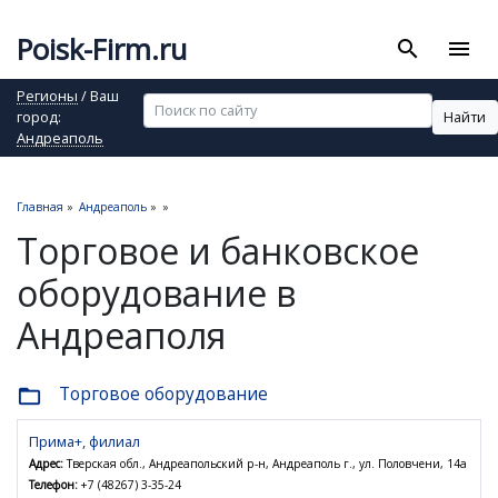
Poisk-Firm.ru
search
menu
Регионы
/ Ваш
Найти
город:
Андреаполь
Главная
»
Андреаполь
»
»
Торговое и банковское
оборудование в
Андреаполя
Торговое оборудование
folder_open
Прима+, филиал
Адрес:
Тверская обл., Андреапольский р-н, Андреаполь г., ул. Половчени, 14а
Телефон:
+7 (48267) 3-35-24