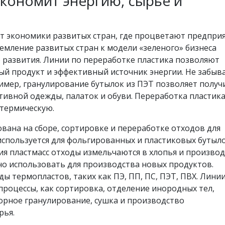
экономит энергию, сырье и
т экономики развитых стран, где процветают предпри
емление развитых стран к модели «зеленого» бизнеса
о развития. Линии по переработке пластика позволяют
ый продукт и эффективный источник энергии. Не забыва
ример, гранулирование бутылок из ПЭТ позволяет получ
тивной одежды, палаток и обуви. Переработка пластик
 термическую.
вана на сборе, сортировке и переработке отходов для
спользуется для фольгированных и пластиковых бутыло
я пластмасс отходы измельчаются в хлопья и производ
но использовать для производства новых продуктов.
 термопластов, таких как ПЭ, ПП, ПС, ПЭТ, ПВХ. Лини
процессы, как сортировка, отделение инородных тел,
торное гранулирование, сушка и производство
рья.