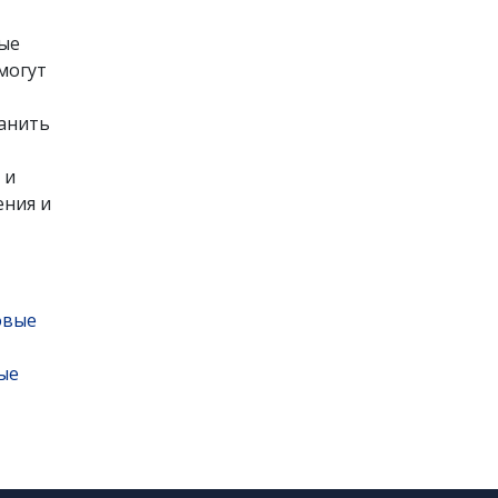
ные
могут
ранить
 и
ения и
ые