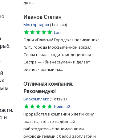
до в...
ию
Иванов Степан
Мосгорздрав
(1 отзыв)
star
star
star
star
star
Lori
м
Одни «Плюсы»! Городская поликлиника
рыб,
№ 45 города МосквыРечной вокзал:
Снова начала ходить медецинская
.
Сестра — «бизнесвумен» и делает
бизнес частный на...
ей
ых
Отличная компания.
ы в
Рекомендую!
Биокомплекс
(1 отзыв)
star
star
star
star
star
Николай
асти.
Проработал в компании 5 лет и хочу
о и
сказать, что это надёжный
работодатель с понимающими
руководителями с белой зарплатой и