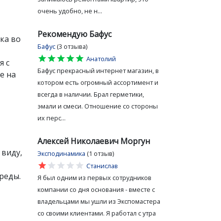
очень удобно, не н...
Рекомендую Бафус
ка во
Бафус
(3 отзыва)
star
star
star
star
star
Анатолий
я с
Бафус прекрасный интернет магазин, в
е на
котором есть огромный ассортимент и
всегда в наличии. Брал герметики,
эмали и смеси. Отношение со стороны
их перс...
Алексей Николаевич Моргун
 виду,
Эксподинамика
(1 отзыв)
star
star
star
star
star
Станислав
реды.
Я был одним из первых сотрудников
компании со дня основания - вместе с
владельцами мы ушли из Экспомастера
со своими клиентами. Я работал с утра