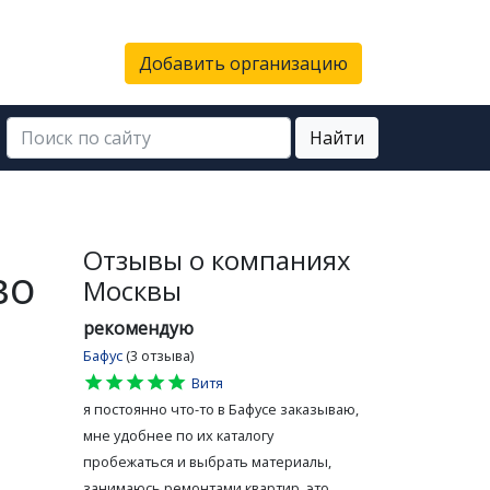
Добавить организацию
Найти
Отзывы о компаниях
во
Москвы
рекомендую
Бафус
(3 отзыва)
star
star
star
star
star
Витя
я постоянно что-то в Бафусе заказываю,
мне удобнее по их каталогу
пробежаться и выбрать материалы,
занимаюсь ремонтами квартир, это