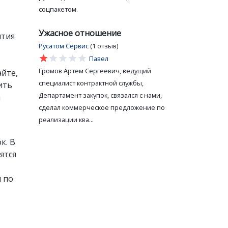
соцпакетом.
Ужасное отношение
ятия
Русатом Сервис
(1 отзыв)
star
star
star
star
star
Павел
Громов Артем Сергеевич, ведущий
йте,
специалист контрактной службы,
ить
Департамент закупок, связался с нами,
а
сделал коммерческое предложение по
реализации ква...
к. В
ятся
и по