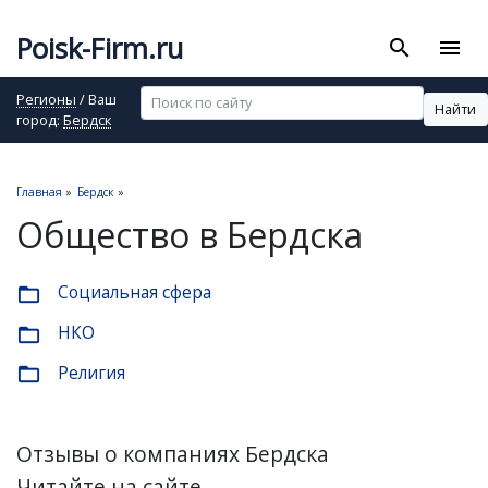
Poisk-Firm.ru
search
menu
Регионы
/ Ваш
Найти
город:
Бердск
Главная
»
Бердск
»
Общество в Бердска
Социальная сфера
folder_open
НКО
folder_open
Религия
folder_open
Отзывы о компаниях Бердска
Читайте на сайте