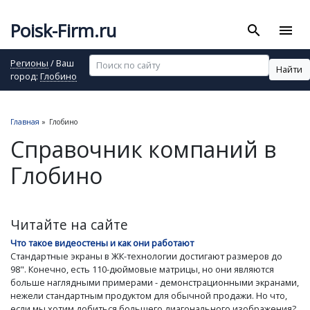
Poisk-Firm.ru
search
menu
Регионы
/ Ваш
Найти
город:
Глобино
Главная
»
Глобино
Справочник компаний в
Глобино
Читайте на сайте
Что такое видеостены и как они работают
Стандартные экраны в ЖК-технологии достигают размеров до
98". Конечно, есть 110-дюймовые матрицы, но они являются
больше наглядными примерами - демонстрационными экранами,
нежели стандартным продуктом для обычной продажи. Но что,
если мы хотим добиться большего диагонального изображения?