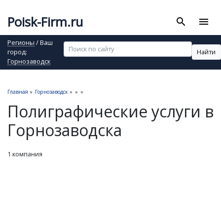
Poisk-Firm.ru
search
menu
Регионы
/ Ваш
Найти
город:
Горнозаводск
Главная
»
Горнозаводск
»
»
»
Полиграфические услуги в
Горнозаводска
1 компания