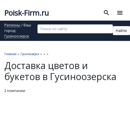
Poisk-Firm.ru
search
menu
Регионы
/ Ваш
Найти
город:
Гусиноозерск
Главная
»
Гусиноозерск
»
»
»
Доставка цветов и
букетов в Гусиноозерска
2 компании