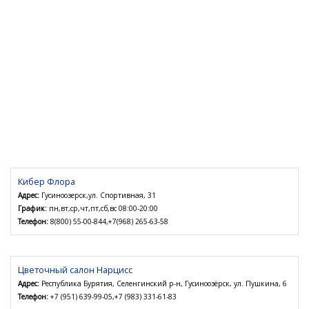
Кибер Флора
Адрес:
Гусиноозерск,ул. Спортивная, 31
График:
пн,вт,ср,чт,пт,сб,вс 08:00-20:00
Телефон:
8(800) 55-00-844,+7(968) 265-63-58
Цветочный салон Нарцисс
Адрес:
Республика Бурятия, Селенгинский р-н, Гусиноозёрск, ул. Пушкина, 6
Телефон:
+7 (951) 639-99-05,+7 (983) 331-61-83