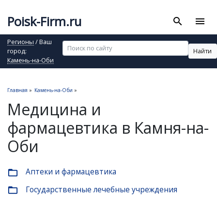
Poisk-Firm.ru
search
menu
Регионы
/ Ваш
Найти
город:
Камень-на-Оби
Главная
»
Камень-на-Оби
»
Медицина и
фармацевтика в Камня-на-
Оби
Аптеки и фармацевтика
folder_open
Государственные лечебные учреждения
folder_open