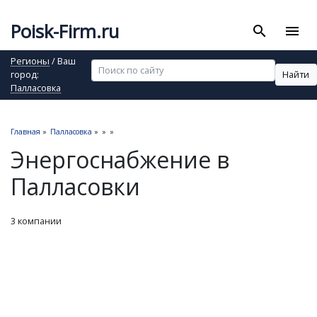
Poisk-Firm.ru
search
menu
Регионы
/ Ваш
Найти
город:
Палласовка
Главная
»
Палласовка
»
»
»
Энергоснабжение в
Палласовки
3 компании