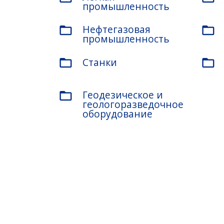
промышленность
Нефтегазовая
folder_open
folder_open
промышленность
Станки
folder_open
folder_open
Геодезическое и
folder_open
геологоразведочное
оборудование