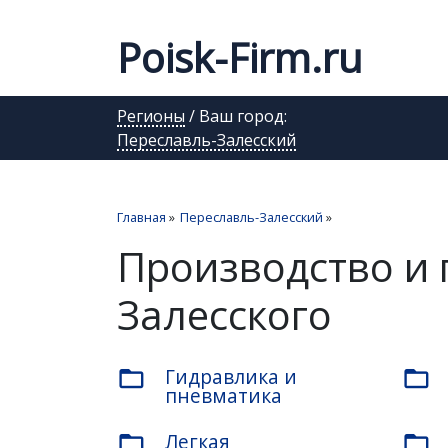
Poisk-Firm.ru
Регионы
/ Ваш город:
Переславль-Залесский
Главная
»
Переславль-Залесский
»
Производство и 
Залесского
Гидравлика и
folder_open
folder_open
пневматика
Легкая
folder_open
folder_open