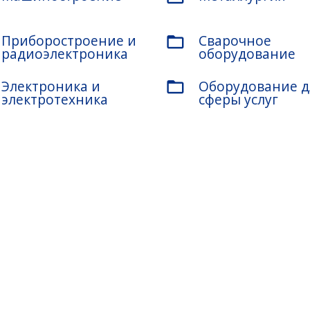
Приборостроение и
Сварочное
folder_open
радиоэлектроника
оборудование
Электроника и
Оборудование д
folder_open
электротехника
сферы услуг