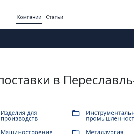
Компании
Статьи
поставки в Переславль
Изделия для
Инструменталь
folder_open
производств
промышленнос
Машиностроение
Металлургия
folder_open