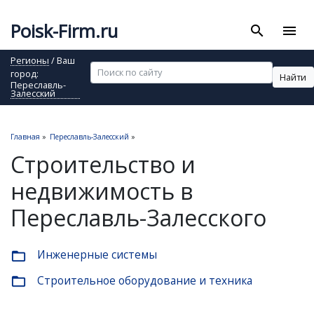
Poisk-Firm.ru
search
menu
Регионы
/ Ваш
город:
Найти
Переславль-
Залесский
Главная
»
Переславль-Залесский
»
Строительство и
недвижимость в
Переславль-Залесского
Инженерные системы
folder_open
Строительное оборудование и техника
folder_open