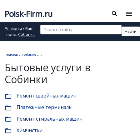
Poisk-Firm.ru
search
menu
Регионы
/ Ваш
Найти
город:
Собинка
Главная
»
Собинка
»
»
Бытовые услуги в
Собинки
Ремонт швейных машин
folder_open
Платежные терминалы
folder_open
Ремонт стиральных машин
folder_open
Химчистки
folder_open