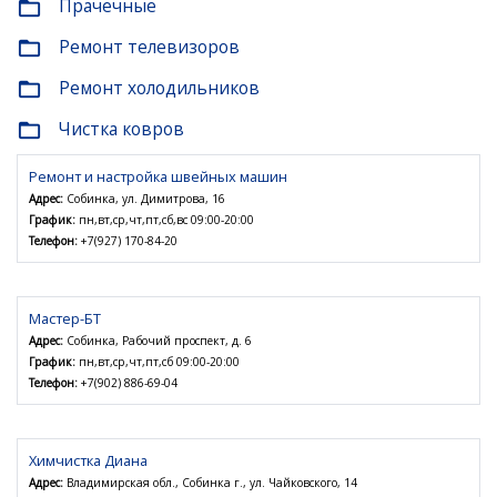
Прачечные
folder_open
Ремонт телевизоров
folder_open
Ремонт холодильников
folder_open
Чистка ковров
folder_open
Ремонт и настройка швейных машин
Адрес:
Собинка, ул. Димитрова, 16
График:
пн,вт,ср,чт,пт,сб,вс 09:00-20:00
Телефон:
+7(927) 170-84-20
Мастер-БТ
Адрес:
Собинка, Рабочий проспект, д. 6
График:
пн,вт,ср,чт,пт,сб 09:00-20:00
Телефон:
+7(902) 886-69-04
Химчистка Диана
Адрес:
Владимирская обл., Собинка г., ул. Чайковского, 14