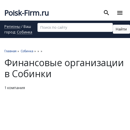
Poisk-Firm.ru
search
menu
Регионы
/ Ваш
Найти
город:
Собинка
Главная
»
Собинка
»
»
»
Финансовые организации
в Собинки
1 компания