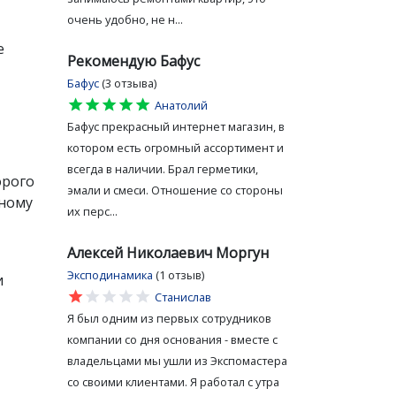
очень удобно, не н...
е
Рекомендую Бафус
Бафус
(3 отзыва)
star
star
star
star
star
Анатолий
Бафус прекрасный интернет магазин, в
котором есть огромный ассортимент и
всегда в наличии. Брал герметики,
орого
эмали и смеси. Отношение со стороны
дному
их перс...
Алексей Николаевич Моргун
Эксподинамика
(1 отзыв)
и
star
star
star
star
star
Станислав
Я был одним из первых сотрудников
компании со дня основания - вместе с
владельцами мы ушли из Экспомастера
со своими клиентами. Я работал с утра