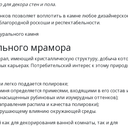
 для декора стен и пола.
нков позволяет воплотить в камне любое дизайнерско
благородной роскоши и респектабельности.
льного мрамора
рал, имеющий кристаллическую структуру, добыча кот
ных карьерах. Потребительский интерес к этому приро
и легко поддается полировке;
мня определяется примесями, входящими в его состав 
 насыщенных рубиновых или изумрудных оттенков);
аправления распила и качества полировки);
зрушающему влиянию окружающей среды.
как для декорирования ванной комнаты, так и для