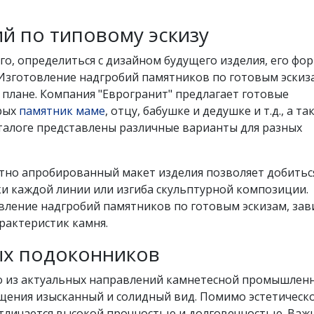
й по типовому эскизу
го, определиться с дизайном будущего изделия, его фо
зготовление надгробий памятников по готовым эскиз
 плане. Компания "Еврогранит" предлагает готовые
орых
памятник маме
, отцу, бабушке и дедушке и т.д., а та
талоге представлены различные варианты для разных
но апробированный макет изделия позволяет добитьс
ки каждой линии или изгиба скульптурной композиции.
овление надгробий памятников по готовым эскизам, зав
арактеристик камня.
ых подоконников
о из актуальных направлений камнетесной промышленн
щения изысканный и солидный вид. Помимо эстетическ
тличается высокой прочностью и долговечностью. Ва