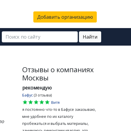
Добавить организацию
Найти
Отзывы о компаниях
Москвы
рекомендую
Бафус
(3 отзыва)
star
star
star
star
star
Витя
я постоянно что-то в Бафусе заказываю,
мне удобнее по их каталогу
ло
пробежаться и выбрать материалы,
занимаюсь ремонтами квартир, это