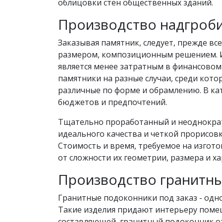
облицовки стен общественных зданий.
Производство надгроби
Заказывая памятник, следует, прежде все
размером, композиционным решением. И
является менее затратным в финансовом
памятники на разные случаи, среди кот
различные по форме и обрамлению. В ка
бюджетов и предпочтений.
Тщательно проработанный и неоднократ
идеального качества и четкой прорисов
Стоимость и время, требуемое на изгот
от сложности их геометрии, размера и х
Производство гранитн
Гранитные подоконники под заказ - одн
Такие изделия придают интерьеру поме
составляющей, гранитный подоконник о