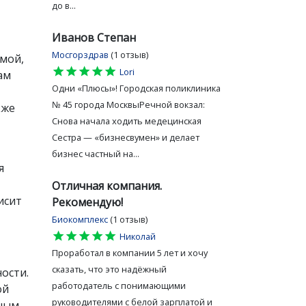
до в...
Иванов Степан
Мосгорздрав
(1 отзыв)
рмой,
star
star
star
star
star
Lori
ам
Одни «Плюсы»! Городская поликлиника
№ 45 города МосквыРечной вокзал:
кже
Снова начала ходить медецинская
Сестра — «бизнесвумен» и делает
бизнес частный на...
я
Отличная компания.
исит
Рекомендую!
Биокомплекс
(1 отзыв)
star
star
star
star
star
Николай
Проработал в компании 5 лет и хочу
сказать, что это надёжный
ости.
работодатель с понимающими
ой
руководителями с белой зарплатой и
жным