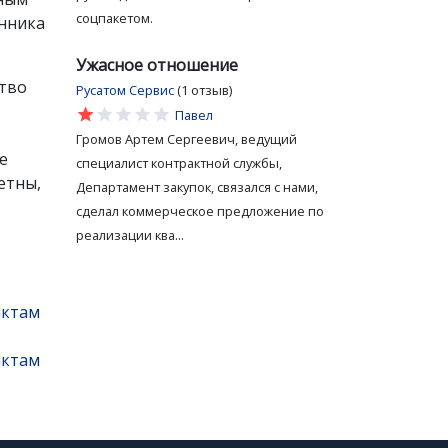
соцпакетом.
онника
Ужасное отношение
ство
Русатом Сервис
(1 отзыв)
star
star
star
star
star
Павел
Громов Артем Сергеевич, ведущий
е
специалист контрактной службы,
етны,
Департамент закупок, связался с нами,
сделал коммерческое предложение по
реализации ква...
нктам