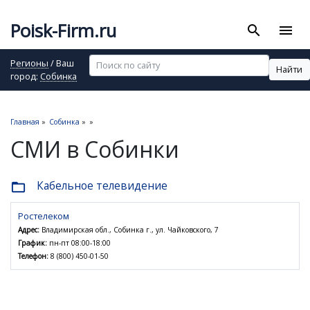
Poisk-Firm.ru
search
menu
Регионы
/ Ваш
Найти
город:
Собинка
Главная
»
Собинка
»
»
СМИ в Собинки
Кабельное телевидение
folder_open
Ростелеком
Адрес:
Владимирская обл., Собинка г., ул. Чайковского, 7
График:
пн-пт 08:00-18:00
Телефон:
8 (800) 450-01-50