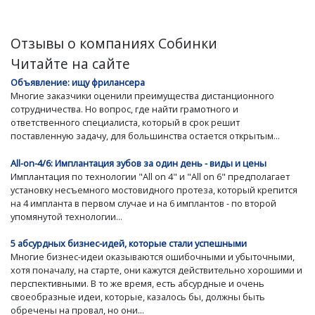
Отзывы о компаниях Собинки
Читайте на сайте
Объявление: ищу фрилансера
Многие заказчики оценили преимущества дистанционного
сотрудничества. Но вопрос, где найти грамотного и
ответственного специалиста, который в срок решит
поставленную задачу, для большинства остается открытым...
All-on-4/6: Имплантация зубов за один день - виды и цены
Имплантация по технологии "All on 4" и "All on 6" предполагает
установку несъемного мостовидного протеза, который крепится
на 4 импланта в первом случае и на 6 имплантов - по второй
упомянутой технологии...
5 абсурдных бизнес-идей, которые стали успешными
Многие бизнес-идеи оказываются ошибочными и убыточными,
хотя поначалу, на старте, они кажутся действительно хорошими и
перспективными. В то же время, есть абсурдные и очень
своеобразные идеи, которые, казалось бы, должны быть
обречены на провал, но они...