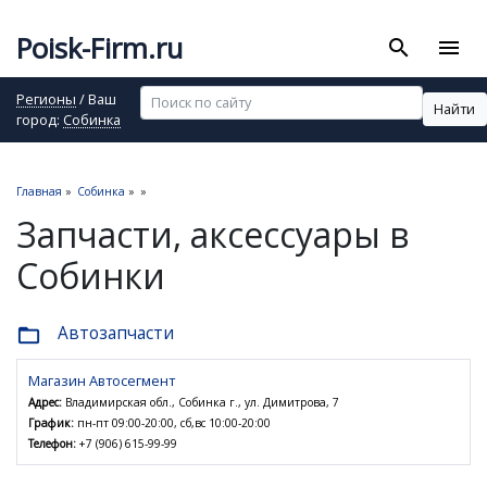
Poisk-Firm.ru
search
menu
Регионы
/ Ваш
Найти
город:
Собинка
Главная
»
Собинка
»
»
Запчасти, аксессуары в
Собинки
Автозапчасти
folder_open
Магазин Автосегмент
Адрес:
Владимирская обл., Собинка г., ул. Димитрова, 7
График:
пн-пт 09:00-20:00, сб,вс 10:00-20:00
Телефон:
+7 (906) 615-99-99