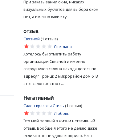
При заказывании окна, никаких
визуальных буклетов для выбора окон
нет, а именно какие су...
отзыв
Связной
(1 отзыв)
star
star
star
star
star
Светлана
Хотелось бы отметить работу
организации Связной и именно
сотрудников салона находящегося по
адресу г Троицк 2 микрорайон дом 6! В
этот салон честно с...
Негативный
Салон красоты Стиль
(1 отзыв)
star
star
star
star
star
Любовь
Это мой первый в жизни негативный
отзыв. Вообще я этого не делаю даже
если что-то не удовлетворило. Нл в