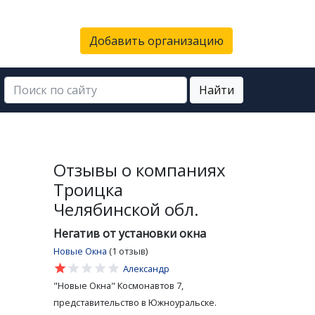
Добавить организацию
Найти
Отзывы о компаниях
Троицка
Челябинской обл.
Негатив от установки окна
Новые Окна
(1 отзыв)
star
star
star
star
star
Александр
"Новые Окна" Космонавтов 7,
представительство в Южноуральске.