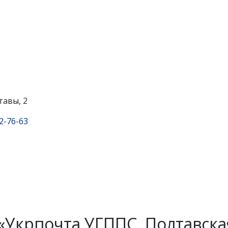
тавы, 2
22-76-63
«Укрпочта УГППС, Полтавска