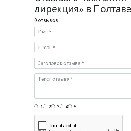
дирекция» в Полтав
0 отзывов
1
2
3
4
5