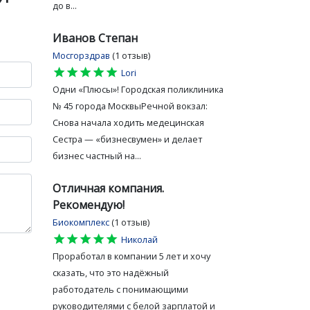
до в...
Иванов Степан
Мосгорздрав
(1 отзыв)
star
star
star
star
star
Lori
Одни «Плюсы»! Городская поликлиника
№ 45 города МосквыРечной вокзал:
Снова начала ходить медецинская
Сестра — «бизнесвумен» и делает
бизнес частный на...
Отличная компания.
Рекомендую!
Биокомплекс
(1 отзыв)
star
star
star
star
star
Николай
Проработал в компании 5 лет и хочу
сказать, что это надёжный
работодатель с понимающими
руководителями с белой зарплатой и