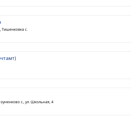
а
, Тишенковка с.
очтамт)
зуненково с., ул. Школьная, 4