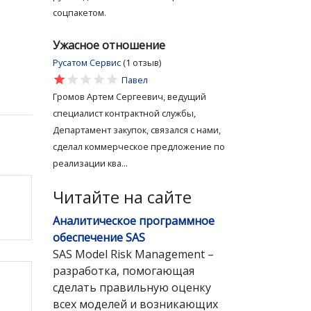
соцпакетом.
Ужасное отношение
Русатом Сервис
(1 отзыв)
star
star
star
star
star
Павел
Громов Артем Сергеевич, ведущий
специалист контрактной службы,
Департамент закупок, связался с нами,
сделал коммерческое предложение по
реализации ква...
Читайте на сайте
Аналитическое программное
обеспечение SAS
SAS Model Risk Management –
разработка, помогающая
сделать правильную оценку
всех моделей и возникающих