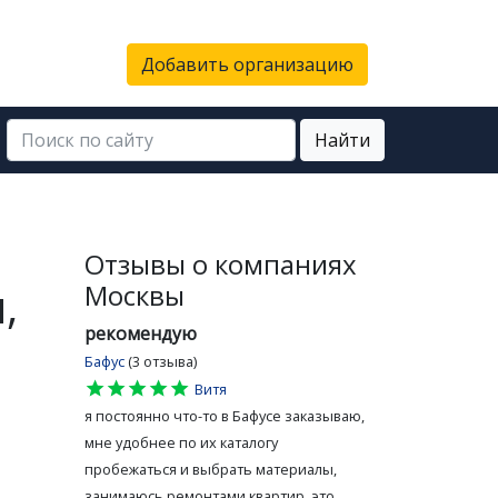
Добавить организацию
Найти
Отзывы о компаниях
,
Москвы
рекомендую
Бафус
(3 отзыва)
star
star
star
star
star
Витя
я постоянно что-то в Бафусе заказываю,
мне удобнее по их каталогу
пробежаться и выбрать материалы,
занимаюсь ремонтами квартир, это