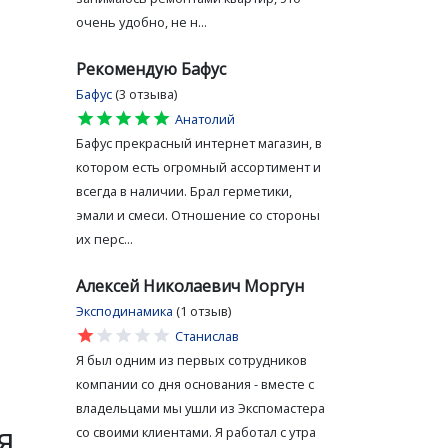
очень удобно, не н...
Рекомендую Бафус
Бафус
(3 отзыва)
star
star
star
star
star
Анатолий
Бафус прекрасный интернет магазин, в
котором есть огромный ассортимент и
всегда в наличии. Брал герметики,
эмали и смеси. Отношение со стороны
их перс...
Алексей Николаевич Моргун
Эксподинамика
(1 отзыв)
star
star
star
star
star
Станислав
Я был одним из первых сотрудников
компании со дня основания - вместе с
владельцами мы ушли из Экспомастера
я
со своими клиентами. Я работал с утра