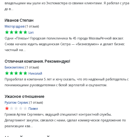
владельцами мы ушли из Экспомастера со своими клиентами. Я работал с утра
до в...
Иванов Степан
Мосгорздрав
(1 отзыв)
star
star
star
star
star
Lori
Одни «Плюсы»! Городская поликлиника № 45 города МосквыРечной вокзал:
Снова начала ходить медецинская Сестра — «бизнесвумен» и делает бизнес
частный на...
Отличная компания. Рекомендую!
Биокомплекс
(1 отзыв)
star
star
star
star
star
Николай
Проработал в компании 5 лет и хочу сказать, что это надёжный работодатель с
понимающими руководителями с белой зарплатой и соцпакетом.
Ужасное отношение
Русатом Сервис
(1 отзыв)
star
star
star
star
star
Павел
Громов Артем Сергеевич, ведущий специалист контрактной службы,
Департамент закупок, связался с нами, сделал коммерческое предложение по
реализации ква...