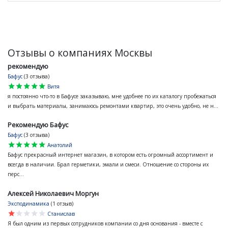
Отзывы о компаниях Москвы
рекомендую
Бафус
(3 отзыва)
star
star
star
star
star
Витя
я постоянно что-то в Бафусе заказываю, мне удобнее по их каталогу пробежаться
и выбрать материалы, занимаюсь ремонтами квартир, это очень удобно, не н...
Рекомендую Бафус
Бафус
(3 отзыва)
star
star
star
star
star
Анатолий
Бафус прекрасный интернет магазин, в котором есть огромный ассортимент и
всегда в наличии. Брал герметики, эмали и смеси. Отношение со стороны их
перс...
Алексей Николаевич Моргун
Эксподинамика
(1 отзыв)
star
star
star
star
star
Станислав
Я был одним из первых сотрудников компании со дня основания - вместе с