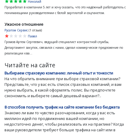
star
star
star
star
star
Николай
Проработал в компании 5 лет и хочу сказать, что это надёжный работодатель с
понимающими руководителями с белой зарплатой и соцпакетом.
Ужасное отношение
Русатом Сервис
(1 отзыв)
star
star
star
star
star
Павел
Громов Артем Сергеевич, ведущий специалист контрактной службы,
Департамент закупок, связался с нами, сделал коммерческое предложение по
реализации ква...
Читайте на сайте
Выбираем страховую компанию: личный опыт и тонкости
На что обратить внимание при выборе страховой компании?
Представьте, что у вас есть список страховых компаний, и вам
нужно выбрать, в какой оформлять полис. Вы предпочтете
сэкономить и выберете самый дешевый вариант?..
8 способов получить трафик на сайте компании без бюджета
Знакомо ли вам то чувство разочарования, когда у вас есть
миллион идей по продвижению вашей компании, но
недостаточно денег, чтобы реализовать их на практике? Когда
ваши руководители требуют больше трафика на сайт или в