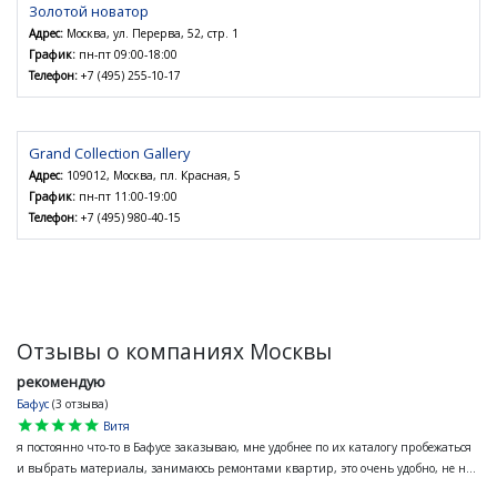
Золотой новатор
Адрес:
Москва, ул. Перерва, 52, стр. 1
График:
пн-пт 09:00-18:00
Телефон:
+7 (495) 255-10-17
Grand Collection Gallery
Адрес:
109012, Москва, пл. Красная, 5
График:
пн-пт 11:00-19:00
Телефон:
+7 (495) 980-40-15
Отзывы о компаниях Москвы
рекомендую
Бафус
(3 отзыва)
star
star
star
star
star
Витя
я постоянно что-то в Бафусе заказываю, мне удобнее по их каталогу пробежаться
и выбрать материалы, занимаюсь ремонтами квартир, это очень удобно, не н...