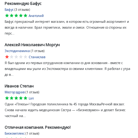
Рекомендую Бафус
Бафус
(3 отзыва)
star
star
star
star
star
Анатолий
Бафус прекрасный интернет магазин, в котором есть огромный ассортимент и
всегда в наличии. Брал герметики, эмали и смеси. Отношение со стороны их
перс...
Алексей Николаевич Моргун
Эксподинамика
(1 отзыв)
star
star
star
star
star
Станислав
Я был одним из первых сотрудников компании со дня основания - вместе с
владельцами мы ушли из Экспомастера со своими клиентами. Я работал с утра
до в...
Иванов Степан
Мосгорздрав
(1 отзыв)
star
star
star
star
star
Lori
Одни «Плюсы»! Городская поликлиника № 45 города МосквыРечной вокзал:
Снова начала ходить медецинская Сестра — «бизнесвумен» и делает бизнес
частный на...
Отличная компания. Рекомендую!
Биокомплекс
(1 отзыв)