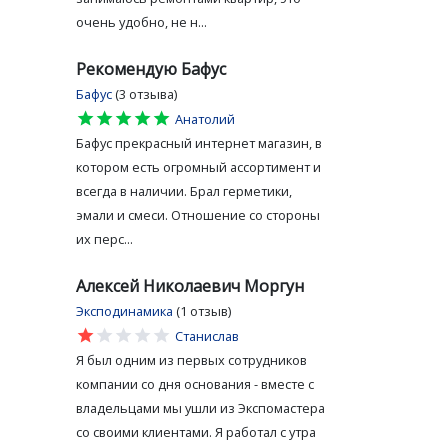
очень удобно, не н...
Рекомендую Бафус
Бафус
(3 отзыва)
star
star
star
star
star
Анатолий
Бафус прекрасный интернет магазин, в
котором есть огромный ассортимент и
всегда в наличии. Брал герметики,
эмали и смеси. Отношение со стороны
их перс...
Алексей Николаевич Моргун
Эксподинамика
(1 отзыв)
star
star
star
star
star
Станислав
Я был одним из первых сотрудников
компании со дня основания - вместе с
владельцами мы ушли из Экспомастера
со своими клиентами. Я работал с утра