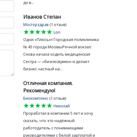
до в...
Иванов Степан
Мосгорздрав
(1 отзыв)
star
star
star
star
star
Lori
Одни «Плюсы»! Городская поликлиника
№ 45 города МосквыРечной вокзал:
Снова начала ходить медецинская
Сестра — «бизнесвумен» и делает
бизнес частный на...
Отличная компания.
Рекомендую!
Биокомплекс
(1 отзыв)
star
star
star
star
star
Николай
Проработал в компании 5 лет и хочу
сказать, что это надёжный
работодатель с понимающими
руководителями с белой зарплатой и