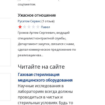
соцпакетом.
Ужасное отношение
Русатом Сервис
(1 отзыв)
star
star
star
star
star
Павел
Громов Артем Сергеевич, ведущий
специалист контрактной службы,
Департамент закупок, связался с нами,
сделал коммерческое предложение по
реализации ква...
Читайте на сайте
Газовая стерилизация
медицинского оборудования
Научные исследования в
лабораториях всегда должны
проводиться в чистых и
стерильных условиях. Будь то