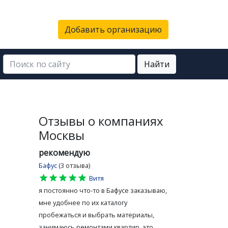
Добавить организацию
Найти
Отзывы о компаниях
Москвы
рекомендую
Бафус
(3 отзыва)
star
star
star
star
star
Витя
я постоянно что-то в Бафусе заказываю,
мне удобнее по их каталогу
пробежаться и выбрать материалы,
занимаюсь ремонтами квартир, это