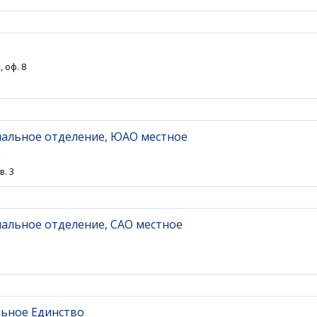
 оф. 8
ональное отделение, ЮАО местное
е
в. 3
ональное отделение, САО местное
льное Единство