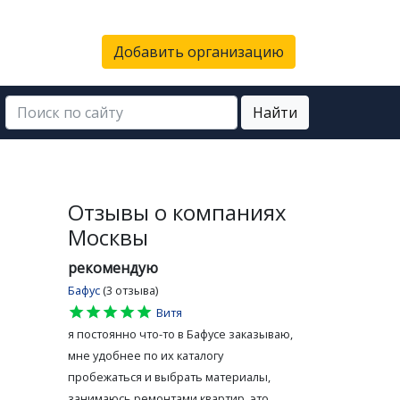
Добавить организацию
Найти
Отзывы о компаниях
е
Москвы
рекомендую
Бафус
(3 отзыва)
star
star
star
star
star
Витя
я постоянно что-то в Бафусе заказываю,
мне удобнее по их каталогу
пробежаться и выбрать материалы,
занимаюсь ремонтами квартир, это