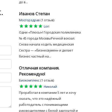
до в...
.
Иванов Степан
Мосгорздрав
(1 отзыв)
star
star
star
star
star
Lori
Одни «Плюсы»! Городская поликлиника
№ 45 города МосквыРечной вокзал:
Снова начала ходить медецинская
Сестра — «бизнесвумен» и делает
бизнес частный на...
Отличная компания.
Рекомендую!
Биокомплекс
(1 отзыв)
star
star
star
star
star
Николай
Проработал в компании 5 лет и хочу
сказать, что это надёжный
работодатель с понимающими
руководителями с белой зарплатой и