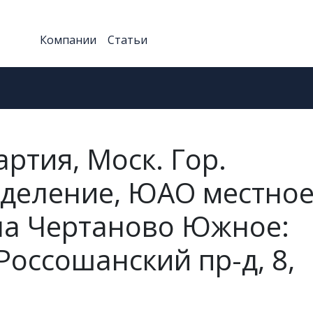
Компании
Статьи
ртия, Моск. Гор.
тделение, ЮАО местно
на Чертаново Южное:
Россошанский пр-д, 8,