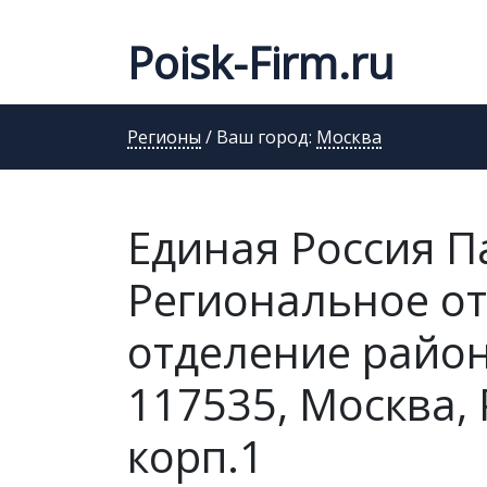
Poisk-Firm.ru
Регионы
/ Ваш город:
Москва
Единая Россия Па
Региональное о
отделение райо
117535, Москва, 
корп.1