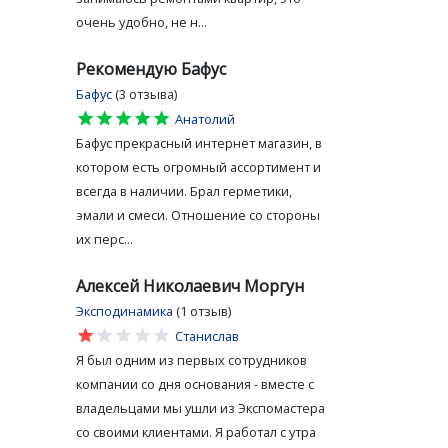
очень удобно, не н...
Рекомендую Бафус
Бафус
(3 отзыва)
star
star
star
star
star
Анатолий
Бафус прекрасный интернет магазин, в
котором есть огромный ассортимент и
всегда в наличии. Брал герметики,
эмали и смеси. Отношение со стороны
их перс...
Алексей Николаевич Моргун
Эксподинамика
(1 отзыв)
star
star
star
star
star
Станислав
Я был одним из первых сотрудников
компании со дня основания - вместе с
владельцами мы ушли из Экспомастера
со своими клиентами. Я работал с утра