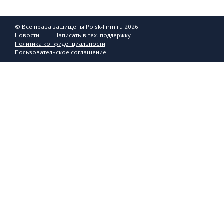
© Все права защищены Poisk-Firm.ru 2026
Новости
Написать в тех. поддержку
Политика конфиденциальности
Пользовательское соглашение