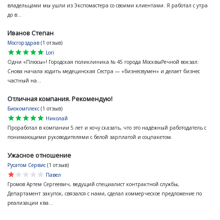
владельцами мы ушли из Экспомастера со своими клиентами. Я работал с утра
до в...
Иванов Степан
Мосгорздрав
(1 отзыв)
star
star
star
star
star
Lori
Одни «Плюсы»! Городская поликлиника № 45 города МосквыРечной вокзал:
Снова начала ходить медецинская Сестра — «бизнесвумен» и делает бизнес
частный на...
Отличная компания. Рекомендую!
Биокомплекс
(1 отзыв)
star
star
star
star
star
Николай
Проработал в компании 5 лет и хочу сказать, что это надёжный работодатель с
понимающими руководителями с белой зарплатой и соцпакетом.
Ужасное отношение
Русатом Сервис
(1 отзыв)
star
star
star
star
star
Павел
Громов Артем Сергеевич, ведущий специалист контрактной службы,
Департамент закупок, связался с нами, сделал коммерческое предложение по
реализации ква...