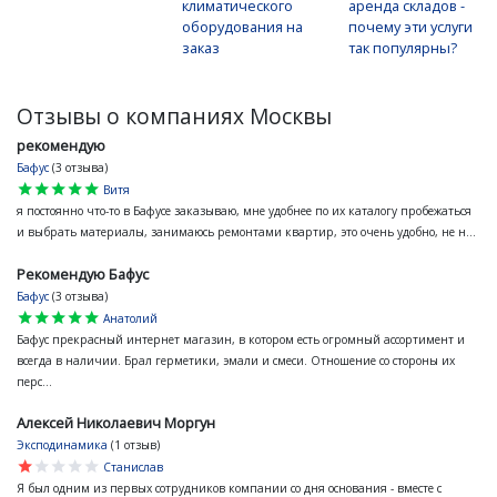
климатического
аренда складов -
оборудования на
почему эти услуги
заказ
так популярны?
Отзывы о компаниях Москвы
рекомендую
Бафус
(3 отзыва)
star
star
star
star
star
Витя
я постоянно что-то в Бафусе заказываю, мне удобнее по их каталогу пробежаться
и выбрать материалы, занимаюсь ремонтами квартир, это очень удобно, не н...
Рекомендую Бафус
Бафус
(3 отзыва)
star
star
star
star
star
Анатолий
Бафус прекрасный интернет магазин, в котором есть огромный ассортимент и
всегда в наличии. Брал герметики, эмали и смеси. Отношение со стороны их
перс...
Алексей Николаевич Моргун
Эксподинамика
(1 отзыв)
star
star
star
star
star
Станислав
Я был одним из первых сотрудников компании со дня основания - вместе с