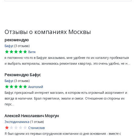
Отзывы о компаниях Москвы
рекомендую
Бафус
(3 отзыва)
star
star
star
star
star
Витя
я постоянно что-то в Бафусе заказываю, мне удобнее по их каталогу пробежаться
и выбрать материалы, занимаюсь ремонтами квартир, это очень удобно, не н...
Рекомендую Бафус
Бафус
(3 отзыва)
star
star
star
star
star
Анатолий
Бафус прекрасный интернет магазин, в котором есть огромный ассортимент и
всегда в наличии. Брал герметики, эмали и смеси. Отношение со стороны их
перс...
Алексей Николаевич Моргун
Эксподинамика
(1 отзыв)
star
star
star
star
star
Станислав
Я был одним из первых сотрудников компании со дня основания - вместе с