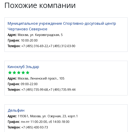
Похожие компании
Муниципальное учреждение Спортивно-досуговый центр
Чертаново Северное
Адрес:
Москва, ул. Кировоградская, 5
График:
10:00-20:00
Телефон:
+7 (495) 316-69-22,+7 (495) 312-03-90
Киноклуб Эльдар
star
star
star
star
star
Адрес:
Москва, Ленинский просп., 105
График:
09:00-22:00
Телефон:
+7 (495) 735-99-68,+7 (495) 735-99-44
Дельфин
Адрес:
119361, Москва, ул. Озерная, 23, корп.1
График:
пн-пт 11:00-20:00, сб 14:00-18:00
Телефон:
+7 (495) 430-93-73