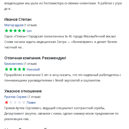
владельцами мы ушли из Экспомастера со своими клиентами. Я работал с утра
до в...
Иванов Степан
Мосгорздрав
(1 отзыв)
star
star
star
star
star
Lori
Одни «Плюсы»! Городская поликлиника № 45 города МосквыРечной вокзал:
Снова начала ходить медецинская Сестра — «бизнесвумен» и делает бизнес
частный на...
Отличная компания. Рекомендую!
Биокомплекс
(1 отзыв)
star
star
star
star
star
Николай
Проработал в компании 5 лет и хочу сказать, что это надёжный работодатель с
понимающими руководителями с белой зарплатой и соцпакетом.
Ужасное отношение
Русатом Сервис
(1 отзыв)
star
star
star
star
star
Павел
Громов Артем Сергеевич, ведущий специалист контрактной службы,
Департамент закупок, связался с нами, сделал коммерческое предложение по
реализации ква...