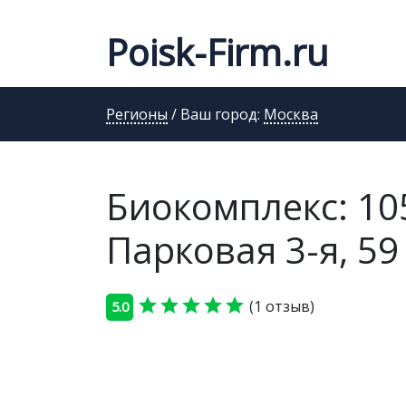
Poisk-Firm.ru
Регионы
/ Ваш город:
Москва
Биокомплекс: 105
Парковая 3-я, 59
star
star
star
star
star
(1 отзыв)
5.0