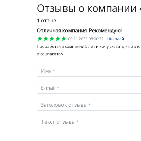
Отзывы о компании 
1 отзыв
Отличная компания. Рекомендую!
star
star
star
star
star
09.11.2023 08:00:32
Николай
Проработал в компании 5 лет и хочу сказать, что 
и соцпакетом.