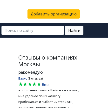
Добавить организацию
Найти
Отзывы о компаниях
Москвы
рекомендую
Бафус
(3 отзыва)
star
star
star
star
star
Витя
я постоянно что-то в Бафусе заказываю,
мне удобнее по их каталогу
пробежаться и выбрать материалы,
занимаюсь ремонтами квартир, это