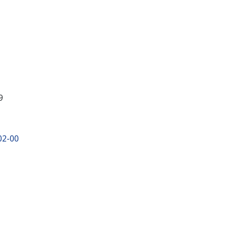
9
02-00