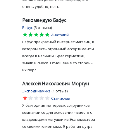
очень удобно, не н...
Рекомендую Бафус
Бафус
(3 отзыва)
star
star
star
star
star
Анатолий
Бафус прекрасный интернет магазин, в
котором есть огромный ассортимент и
всегда в наличии. Брал герметики,
эмали и смеси. Отношение со стороны
их перс...
Алексей Николаевич Моргун
Эксподинамика
(1 отзыв)
star
star
star
star
star
Станислав
Я был одним из первых сотрудников
компании со дня основания - вместе с
владельцами мы ушли из Экспомастера
со своими клиентами. Я работал с утра