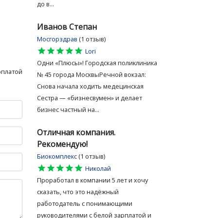
до в...
Иванов Степан
Мосгорздрав
(1 отзыв)
star
star
star
star
star
Lori
Одни «Плюсы»! Городская поликлиника
рплатой
№ 45 города МосквыРечной вокзал:
Снова начала ходить медецинская
Сестра — «бизнесвумен» и делает
бизнес частный на...
Отличная компания.
Рекомендую!
Биокомплекс
(1 отзыв)
star
star
star
star
star
Николай
Проработал в компании 5 лет и хочу
сказать, что это надёжный
работодатель с понимающими
руководителями с белой зарплатой и