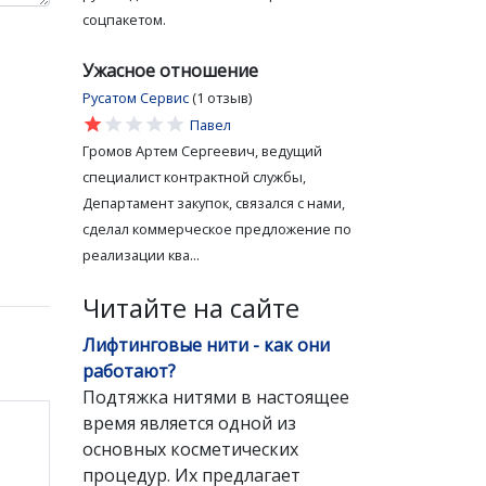
соцпакетом.
Ужасное отношение
Русатом Сервис
(1 отзыв)
star
star
star
star
star
Павел
Громов Артем Сергеевич, ведущий
специалист контрактной службы,
Департамент закупок, связался с нами,
сделал коммерческое предложение по
реализации ква...
Читайте на сайте
Лифтинговые нити - как они
работают?
Подтяжка нитями в настоящее
время является одной из
основных косметических
процедур. Их предлагает