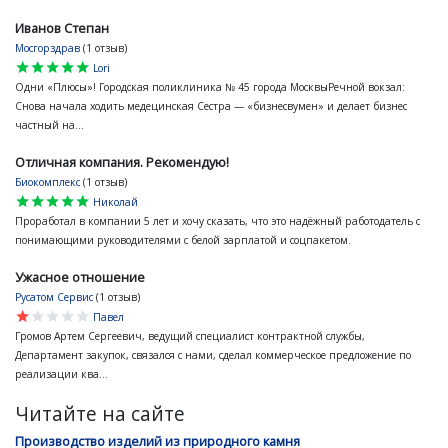
Иванов Степан
Мосгорздрав
(1 отзыв)
star
star
star
star
star
Lori
Одни «Плюсы»! Городская поликлиника № 45 города МосквыРечной вокзал:
Снова начала ходить медецинская Сестра — «бизнесвумен» и делает бизнес
частный на...
Отличная компания. Рекомендую!
Биокомплекс
(1 отзыв)
star
star
star
star
star
Николай
Проработал в компании 5 лет и хочу сказать, что это надёжный работодатель с
понимающими руководителями с белой зарплатой и соцпакетом.
Ужасное отношение
Русатом Сервис
(1 отзыв)
star
star
star
star
star
Павел
Громов Артем Сергеевич, ведущий специалист контрактной службы,
Департамент закупок, связался с нами, сделал коммерческое предложение по
реализации ква...
Читайте на сайте
Производство изделий из природного камня