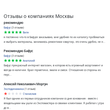
Отзывы о компаниях Москвы
рекомендую
Бафус
(3 отзыва)
star
star
star
star
star
Витя
я постоянно что-то в Бафусе заказываю, мне удобнее по их каталогу пробежаться
и выбрать материалы, занимаюсь ремонтами квартир, это очень удобно, не н...
Рекомендую Бафус
Бафус
(3 отзыва)
star
star
star
star
star
Анатолий
Бафус прекрасный интернет магазин, в котором есть огромный ассортимент и
всегда в наличии. Брал герметики, эмали и смеси. Отношение со стороны их
перс...
Алексей Николаевич Моргун
Эксподинамика
(1 отзыв)
star
star
star
star
star
Станислав
Я был одним из первых сотрудников компании со дня основания - вместе с
владельцами мы ушли из Экспомастера со своими клиентами. Я работал с утра
до в...