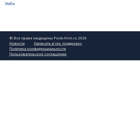
Эмба
© Все права защищены Poisk-Firm.ru 2026
Новости
Написать в тех. поддержку
Политика конфиденциальности
Пользовательское соглашение