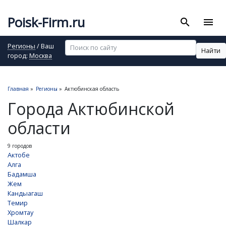
Poisk-Firm.ru
search
menu
Регионы
/ Ваш
Найти
город:
Москва
Главная
»
Регионы
»
Актюбинская область
Города Актюбинской
области
9 городов
Актобе
Алга
Бадамша
Жем
Кандыагаш
Темир
Хромтау
Шалкар