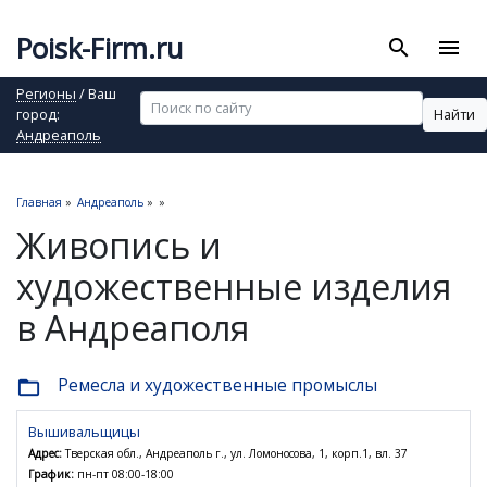
Poisk-Firm.ru
search
menu
Регионы
/ Ваш
Найти
город:
Андреаполь
Главная
»
Андреаполь
»
»
Живопись и
художественные изделия
в Андреаполя
Ремесла и художественные промыслы
folder_open
Вышивальщицы
Адрес:
Тверская обл., Андреаполь г., ул. Ломоносова, 1, корп.1, вл. 37
График:
пн-пт 08:00-18:00