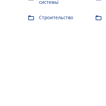
системы
Строительство
folder_open
folder_open