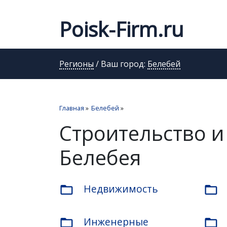
Poisk-Firm.ru
Регионы
/ Ваш город:
Белебей
Главная
»
Белебей
»
Строительство и
Белебея
Недвижимость
folder_open
folder_open
Инженерные
folder_open
folder_open