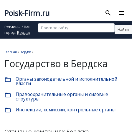
Poisk-Firm.ru
search
menu
Регионы
/ Ваш
Найти
город:
Бердск
Главная
»
Бердск
»
Государство в Бердска
Органы законодательной и исполнительной
folder_open
власти
Правоохранительные органы и силовые
folder_open
структуры
Инспекции, комиссии, контрольные органы
folder_open
Отзывы о компаниях Бердска