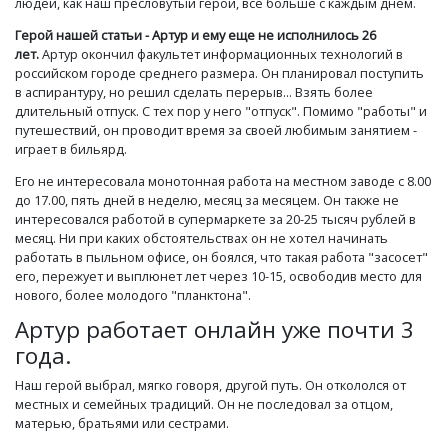
людей, как наш пресловутый герой, все больше с каждым днем.
Герой нашей статьи - Артур и ему еще не исполнилось 26
лет.
Артур окончил факультет информационных технологий в
российском городе среднего размера. Он планировал поступить
в аспирантуру, но решил сделать перерыв... Взять более
длительный отпуск. С тех пор у него "отпуск". Помимо "работы" и
путешествий, он проводит время за своей любимым занятием -
играет в бильярд.
Его не интересовала монотонная работа на местном заводе с 8.00
до 17.00, пять дней в неделю, месяц за месяцем. Он также не
интересовался работой в супермаркете за 20-25 тысяч рублей в
месяц. Ни при каких обстоятельствах он не хотел начинать
работать в пыльном офисе, он боялся, что такая работа "засосет"
его, пережует и выплюнет лет через 10-15, освободив место для
нового, более молодого "планктона".
Артур работает онлайн уже почти 3
года.
Наш герой выбрал, мягко говоря, другой путь. Он откололся от
местных и семейных традиций. Он не последовал за отцом,
матерью, братьями или сестрами.