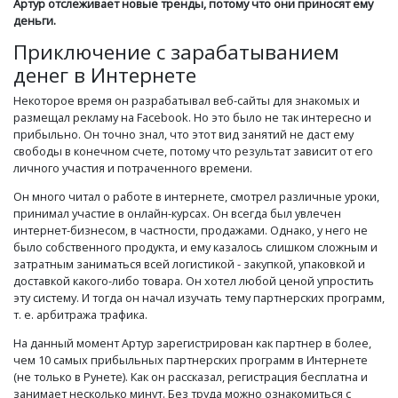
Артур отслеживает новые тренды, потому что они приносят ему
деньги.
Приключение с зарабатыванием
денег в Интернете
Некоторое время он разрабатывал веб-сайты для знакомых и
размещал рекламу на Facebook. Но это было не так интересно и
прибыльно. Он точно знал, что этот вид занятий не даст ему
свободы в конечном счете, потому что результат зависит от его
личного участия и потраченного времени.
Он много читал о работе в интернете, смотрел различные уроки,
принимал участие в онлайн-курсах. Он всегда был увлечен
интернет-бизнесом, в частности, продажами. Однако, у него не
было собственного продукта, и ему казалось слишком сложным и
затратным заниматься всей логистикой - закупкой, упаковкой и
доставкой какого-либо товара. Он хотел любой ценой упростить
эту систему. И тогда он начал изучать тему партнерских программ,
т. е. арбитража трафика.
На данный момент Артур зарегистрирован как партнер в более,
чем 10 самых прибыльных партнерских программ в Интернете
(не только в Рунете). Как он рассказал, регистрация бесплатна и
занимает несколько минут. Без труда можно ознакомиться с