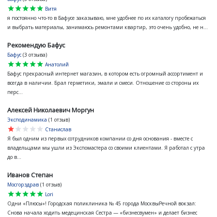
star
star
star
star
star
Витя
я постоянно что-то в Бафусе заказываю, мне удобнее по их каталогу пробежаться
и выбрать материалы, занимаюсь ремонтами квартир, это очень удобно, не н...
Рекомендую Бафус
Бафус
(3 отзыва)
star
star
star
star
star
Анатолий
Бафус прекрасный интернет магазин, в котором есть огромный ассортимент и
всегда в наличии. Брал герметики, эмали и смеси. Отношение со стороны их
перс...
Алексей Николаевич Моргун
Эксподинамика
(1 отзыв)
star
star
star
star
star
Станислав
Я был одним из первых сотрудников компании со дня основания - вместе с
владельцами мы ушли из Экспомастера со своими клиентами. Я работал с утра
до в...
Иванов Степан
Мосгорздрав
(1 отзыв)
star
star
star
star
star
Lori
Одни «Плюсы»! Городская поликлиника № 45 города МосквыРечной вокзал:
Снова начала ходить медецинская Сестра — «бизнесвумен» и делает бизнес