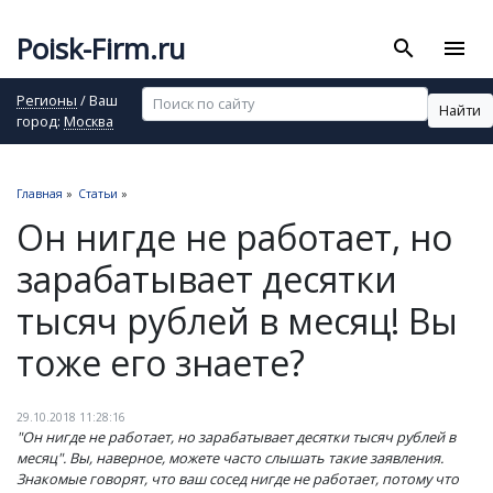
Poisk-Firm.ru
search
menu
Регионы
/ Ваш
Найти
город:
Москва
Главная
»
Статьи
»
Он нигде не работает, но
зарабатывает десятки
тысяч рублей в месяц! Вы
тоже его знаете?
29.10.2018 11:28:16
"Он нигде не работает, но зарабатывает десятки тысяч рублей в
месяц". Вы, наверное, можете часто слышать такие заявления.
Знакомые говорят, что ваш сосед нигде не работает, потому что