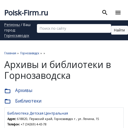
Poisk-Firm.ru
search
menu
Регионы
/ Ваш
Найти
город:
Горнозаводск
Главная
»
Горнозаводск
»
»
Архивы и библиотеки в
Горнозаводска
Архивы
folder_open
Библиотеки
folder_open
Библиотека Детская Центральная
Адрес:
618820, Пермский край, Горнозаводск г., ул. Ленина, 15
Телефон:
+7 (34269) 4-43-78