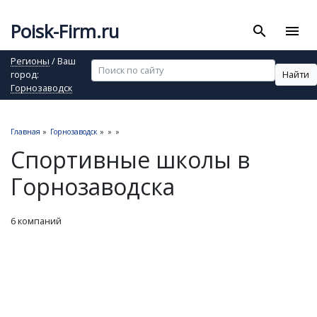
Poisk-Firm.ru
search
menu
Регионы
/ Ваш
Найти
город:
Горнозаводск
Главная
»
Горнозаводск
»
»
»
Спортивные школы в
Горнозаводска
6 компаний