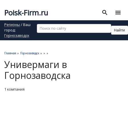
Poisk-Firm.ru
search
menu
Регионы
/ Ваш
Найти
город:
Горнозаводск
Главная
»
Горнозаводск
»
»
»
Универмаги в
Горнозаводска
1 компания