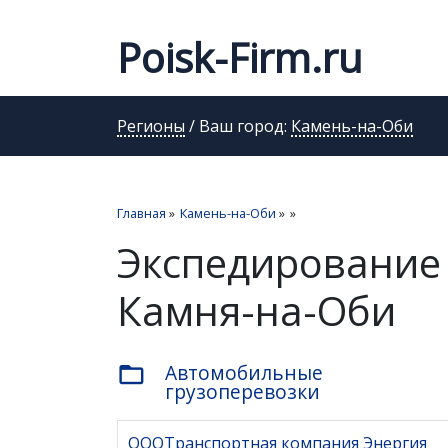
Poisk-Firm.ru
Регионы
/ Ваш город:
Камень-на-Оби
Главная
»
Камень-на-Оби
»
»
Экспедирование 
Камня-на-Оби
Автомобильные
folder_open
грузоперевозки
ОООТранспортная компания Энергия