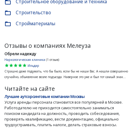
Строительное оборудование и техника
folder_open
Строительство
folder_open
Стройматериалы
folder_open
Отзывы о компаниях Мелеуза
Обрели надежду
Наркологическая клиника
(1 отзыв)
star
star
star
star
star
Ильдар
Страшно даже подумать, что бы было, если бы не наши Вас. А нашли совершенно
случайно, объявление возле подъезда. Наверное это уже и был тот самый знак...
Читайте на сайте
Лучшие аутсорсинговые компании Москвы
Услуга аренды персонала становится все популярней в Москве.
Работодателю не приходится самостоятельно заниматься
поиском кандидата на должность, проводить собеседования,
проверять квалификацию, вести документацию, официально
трудоустраивать, платить налоги, делать страховые взносы.