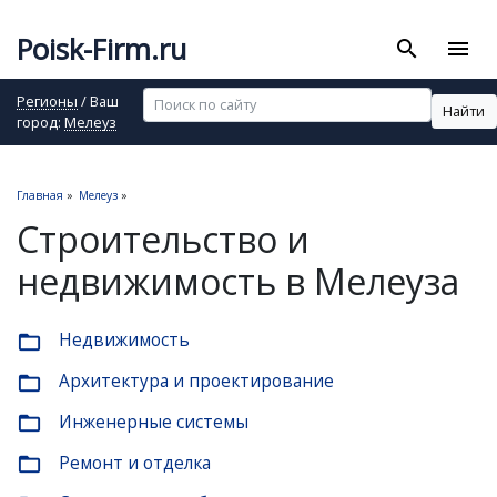
Poisk-Firm.ru
search
menu
Регионы
/ Ваш
Найти
город:
Мелеуз
Главная
»
Мелеуз
»
Строительство и
недвижимость в Мелеуза
Недвижимость
folder_open
Архитектура и проектирование
folder_open
Инженерные системы
folder_open
Ремонт и отделка
folder_open