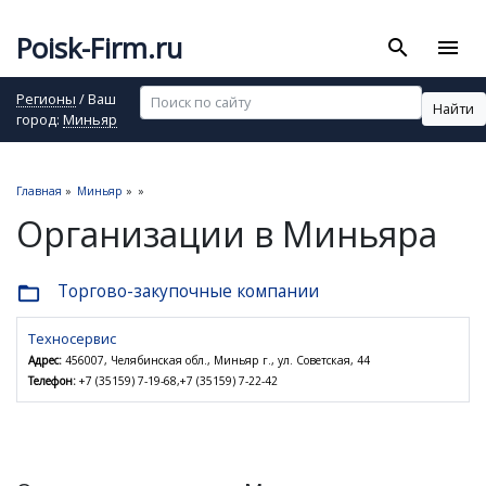
Poisk-Firm.ru
search
menu
Регионы
/ Ваш
Найти
город:
Миньяр
Главная
»
Миньяр
»
»
Организации в Миньяра
Торгово-закупочные компании
folder_open
Техносервис
Адрес:
456007, Челябинская обл., Миньяр г., ул. Советская, 44
Телефон:
+7 (35159) 7-19-68,+7 (35159) 7-22-42