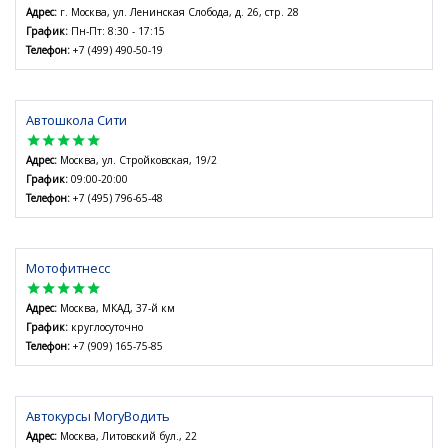
Адрес:
г. Москва, ул. Ленинская Слобода, д. 26, стр. 28
График:
Пн-Пт: 8:30 - 17:15
Телефон:
+7 (499) 490-50-19
Автошкола Сити
star
star
star
star
star
Адрес:
Москва, ул. Стройковская, 19/2
График:
09:00-20:00
Телефон:
+7 (495) 796-65-48
Мотофитнесс
star
star
star
star
star
Адрес:
Москва, МКАД, 37-й км
График:
круглосуточно
Телефон:
+7 (909) 165-75-85
Автокурсы МогуВодить
Адрес:
Москва, Литовский бул., 22