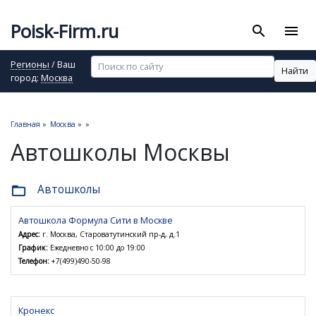
Poisk-Firm.ru
search
menu
Регионы
/ Ваш
Найти
город:
Москва
Главная
»
Москва
»
»
Автошколы Москвы
Автошколы
folder_open
Автошкола Формула Сити в Москве
Адрес:
г. Москва, Староватутинский пр-д, д.1
График:
Ежедневно с 10:00 до 19:00
Телефон:
+7(499)490-50-98
Кронекс