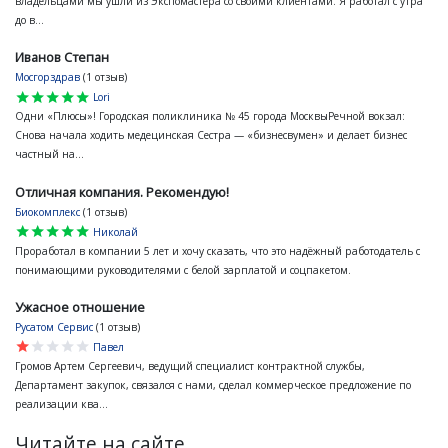
владельцами мы ушли из Экспомастера со своими клиентами. Я работал с утра
до в...
Иванов Степан
Мосгорздрав
(1 отзыв)
star
star
star
star
star
Lori
Одни «Плюсы»! Городская поликлиника № 45 города МосквыРечной вокзал:
Снова начала ходить медецинская Сестра — «бизнесвумен» и делает бизнес
частный на...
Отличная компания. Рекомендую!
Биокомплекс
(1 отзыв)
star
star
star
star
star
Николай
Проработал в компании 5 лет и хочу сказать, что это надёжный работодатель с
понимающими руководителями с белой зарплатой и соцпакетом.
Ужасное отношение
Русатом Сервис
(1 отзыв)
star
star
star
star
star
Павел
Громов Артем Сергеевич, ведущий специалист контрактной службы,
Департамент закупок, связался с нами, сделал коммерческое предложение по
реализации ква...
Читайте на сайте