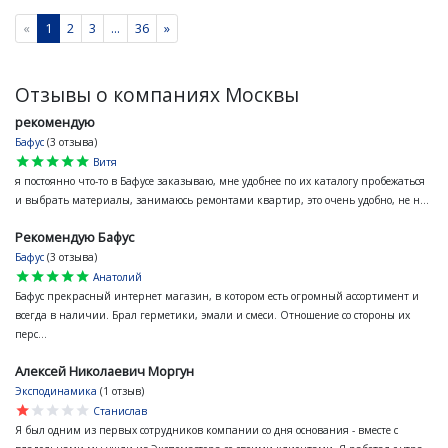
«
1
2
3
...
36
»
Отзывы о компаниях Москвы
рекомендую
Бафус
(3 отзыва)
star
star
star
star
star
Витя
я постоянно что-то в Бафусе заказываю, мне удобнее по их каталогу пробежаться
и выбрать материалы, занимаюсь ремонтами квартир, это очень удобно, не н...
Рекомендую Бафус
Бафус
(3 отзыва)
star
star
star
star
star
Анатолий
Бафус прекрасный интернет магазин, в котором есть огромный ассортимент и
всегда в наличии. Брал герметики, эмали и смеси. Отношение со стороны их
перс...
Алексей Николаевич Моргун
Эксподинамика
(1 отзыв)
star
star
star
star
star
Станислав
Я был одним из первых сотрудников компании со дня основания - вместе с