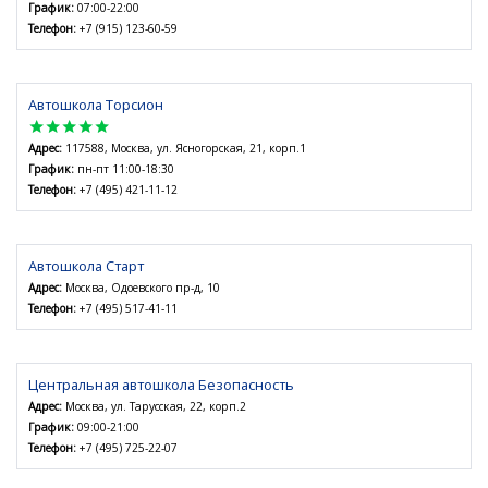
График:
07:00-22:00
Телефон:
+7 (915) 123-60-59
Автошкола Торсион
star
star
star
star
star
Адрес:
117588, Москва, ул. Ясногорская, 21, корп.1
График:
пн-пт 11:00-18:30
Телефон:
+7 (495) 421-11-12
Автошкола Старт
Адрес:
Москва, Одоевского пр-д, 10
Телефон:
+7 (495) 517-41-11
Центральная автошкола Безопасность
Адрес:
Москва, ул. Тарусская, 22, корп.2
График:
09:00-21:00
Телефон:
+7 (495) 725-22-07