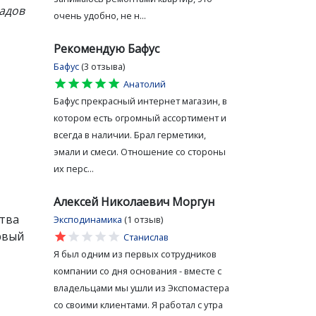
садов
очень удобно, не н...
Рекомендую Бафус
Бафус
(3 отзыва)
star
star
star
star
star
Анатолий
Бафус прекрасный интернет магазин, в
котором есть огромный ассортимент и
всегда в наличии. Брал герметики,
эмали и смеси. Отношение со стороны
их перс...
Алексей Николаевич Моргун
ства
Эксподинамика
(1 отзыв)
рвый
star
star
star
star
star
Станислав
Я был одним из первых сотрудников
компании со дня основания - вместе с
владельцами мы ушли из Экспомастера
со своими клиентами. Я работал с утра