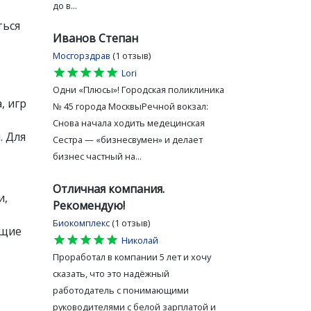
до в...
ться
Иванов Степан
Мосгорздрав
(1 отзыв)
star
star
star
star
star
Lori
Одни «Плюсы»! Городская поликлиника
, игр
№ 45 города МосквыРечной вокзал:
Снова начала ходить медецинская
. Для
Сестра — «бизнесвумен» и делает
бизнес частный на...
Отличная компания.
и,
Рекомендую!
Биокомплекс
(1 отзыв)
ющие
star
star
star
star
star
Николай
Проработал в компании 5 лет и хочу
сказать, что это надёжный
работодатель с понимающими
руководителями с белой зарплатой и