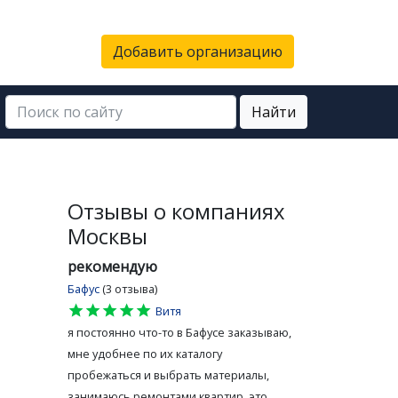
Добавить организацию
Найти
Отзывы о компаниях
Москвы
рекомендую
Бафус
(3 отзыва)
star
star
star
star
star
Витя
я постоянно что-то в Бафусе заказываю,
мне удобнее по их каталогу
пробежаться и выбрать материалы,
занимаюсь ремонтами квартир, это