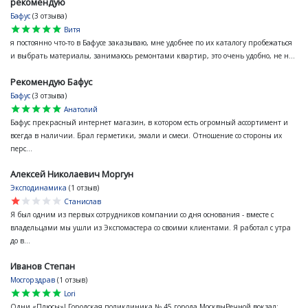
рекомендую
Бафус
(3 отзыва)
star
star
star
star
star
Витя
я постоянно что-то в Бафусе заказываю, мне удобнее по их каталогу пробежаться
и выбрать материалы, занимаюсь ремонтами квартир, это очень удобно, не н...
Рекомендую Бафус
Бафус
(3 отзыва)
star
star
star
star
star
Анатолий
Бафус прекрасный интернет магазин, в котором есть огромный ассортимент и
всегда в наличии. Брал герметики, эмали и смеси. Отношение со стороны их
перс...
Алексей Николаевич Моргун
Эксподинамика
(1 отзыв)
star
star
star
star
star
Станислав
Я был одним из первых сотрудников компании со дня основания - вместе с
владельцами мы ушли из Экспомастера со своими клиентами. Я работал с утра
до в...
Иванов Степан
Мосгорздрав
(1 отзыв)
star
star
star
star
star
Lori
Одни «Плюсы»! Городская поликлиника № 45 города МосквыРечной вокзал: