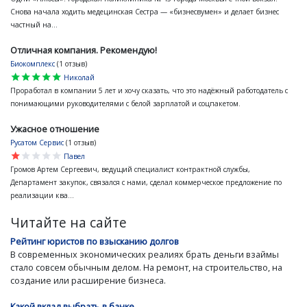
Снова начала ходить медецинская Сестра — «бизнесвумен» и делает бизнес
частный на...
Отличная компания. Рекомендую!
Биокомплекс
(1 отзыв)
star
star
star
star
star
Николай
Проработал в компании 5 лет и хочу сказать, что это надёжный работодатель с
понимающими руководителями с белой зарплатой и соцпакетом.
Ужасное отношение
Русатом Сервис
(1 отзыв)
star
star
star
star
star
Павел
Громов Артем Сергеевич, ведущий специалист контрактной службы,
Департамент закупок, связался с нами, сделал коммерческое предложение по
реализации ква...
Читайте на сайте
Рейтинг юристов по взысканию долгов
В современных экономических реалиях брать деньги взаймы
стало совсем обычным делом. На ремонт, на строительство, на
создание или расширение бизнеса.
Какой вклад выбрать в банке