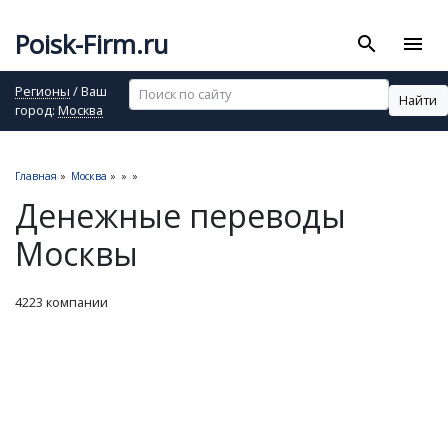
Poisk-Firm.ru
search
menu
Регионы
/ Ваш
Найти
город:
Москва
Главная
»
Москва
»
»
»
Денежные переводы
Москвы
4223 компании