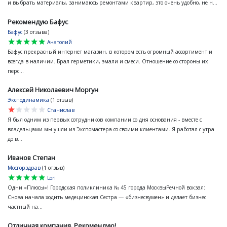
и выбрать материалы, занимаюсь ремонтами квартир, это очень удобно, не н...
Рекомендую Бафус
Бафус
(3 отзыва)
star
star
star
star
star
Анатолий
Бафус прекрасный интернет магазин, в котором есть огромный ассортимент и
всегда в наличии. Брал герметики, эмали и смеси. Отношение со стороны их
перс...
Алексей Николаевич Моргун
Эксподинамика
(1 отзыв)
star
star
star
star
star
Станислав
Я был одним из первых сотрудников компании со дня основания - вместе с
владельцами мы ушли из Экспомастера со своими клиентами. Я работал с утра
до в...
Иванов Степан
Мосгорздрав
(1 отзыв)
star
star
star
star
star
Lori
Одни «Плюсы»! Городская поликлиника № 45 города МосквыРечной вокзал:
Снова начала ходить медецинская Сестра — «бизнесвумен» и делает бизнес
частный на...
Отличная компания. Рекомендую!