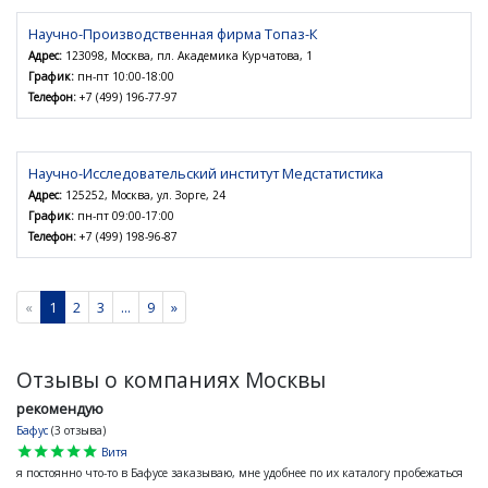
Научно-Производственная фирма Топаз-К
Адрес:
123098, Москва, пл. Академика Курчатова, 1
График:
пн-пт 10:00-18:00
Телефон:
+7 (499) 196-77-97
Научно-Исследовательский институт Медстатистика
Адрес:
125252, Москва, ул. Зорге, 24
График:
пн-пт 09:00-17:00
Телефон:
+7 (499) 198-96-87
«
1
2
3
...
9
»
Отзывы о компаниях Москвы
рекомендую
Бафус
(3 отзыва)
star
star
star
star
star
Витя
я постоянно что-то в Бафусе заказываю, мне удобнее по их каталогу пробежаться