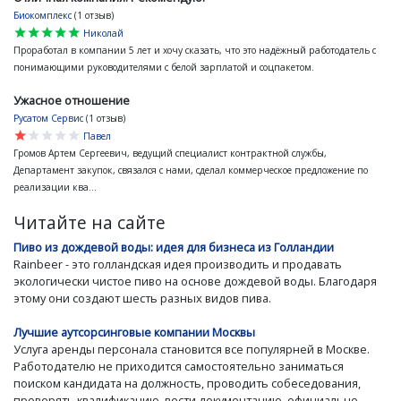
Биокомплекс
(1 отзыв)
star
star
star
star
star
Николай
Проработал в компании 5 лет и хочу сказать, что это надёжный работодатель с
понимающими руководителями с белой зарплатой и соцпакетом.
Ужасное отношение
Русатом Сервис
(1 отзыв)
star
star
star
star
star
Павел
Громов Артем Сергеевич, ведущий специалист контрактной службы,
Департамент закупок, связался с нами, сделал коммерческое предложение по
реализации ква...
Читайте на сайте
Пиво из дождевой воды: идея для бизнеса из Голландии
Rainbeer - это голландская идея производить и продавать
экологически чистое пиво на основе дождевой воды. Благодаря
этому они создают шесть разных видов пива.
Лучшие аутсорсинговые компании Москвы
Услуга аренды персонала становится все популярней в Москве.
Работодателю не приходится самостоятельно заниматься
поиском кандидата на должность, проводить собеседования,
проверять квалификацию, вести документацию, официально